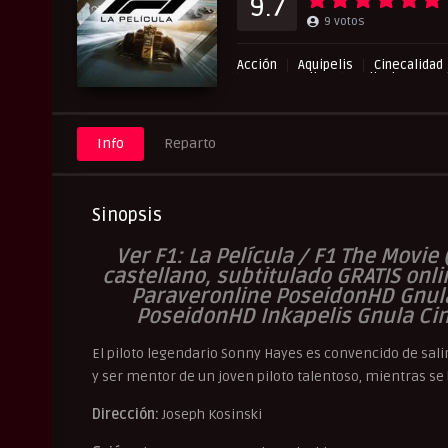
9.7
9
votos
Acción
Aquipelis
Cinecalidad
Paraveronline
Peliculas Caste
Peliculas Subtituladas
Pelicul
RepelisHD.TV
UltraPelisHD
Info
Reparto
Sinopsis
V
er F1: La Película / F1 The Movie
castellano, subtitulado GRATIS onli
Paraveronline PoseidonHD Gnula 
PoseidonHD Inkapelis Gnula Cin
El piloto legendario Sonny Hayes es convencido de salir 
y ser mentor de un joven piloto talentoso, mientras se
Dirección:
Joseph Kosinski