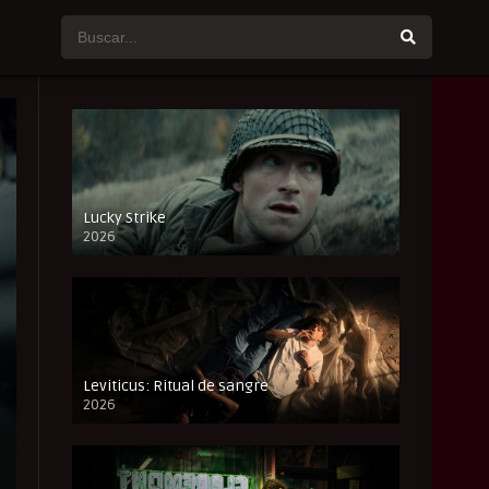
Lucky Strike
2026
FULL HD
Leviticus: Ritual de sangre
2026
FULL HD