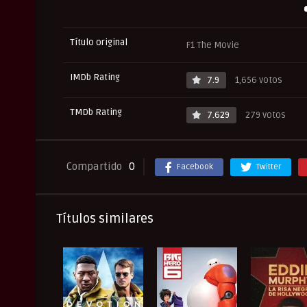
Título original
F1 The Movie
IMDb Rating
7.9
1,656 votos
TMDb Rating
7.629
279 votos
Compartido
0
Facebook
Twitter
Títulos similares