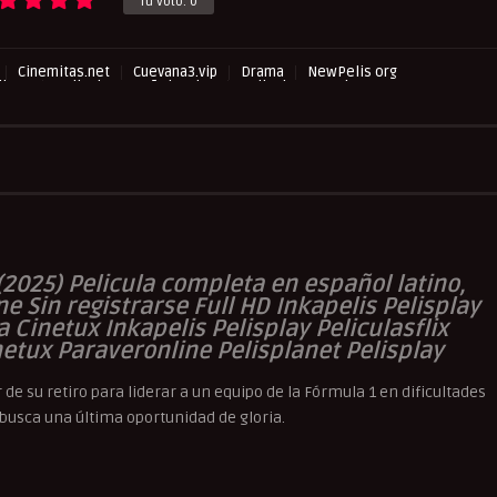
Tu voto:
0
Cinemitas.net
Cuevana3.vip
Drama
NewPelis org
llano
Peliculas Español Latino
Peliculas Mas Vistas
asflix
Pelisflix
Pelishouse
Pelismart
Pelisplay
Pelispop
Verpeliculasultra
 (2025) Pelicula completa en español latino,
ne Sin
registrarse
Full HD Inkapelis Pelisplay
Cinetux Inkapelis Pelisplay Peliculasflix
etux Paraveronline Pelisplanet Pelisplay
de su retiro para liderar a un equipo de la Fórmula 1 en dificultades
 busca una última oportunidad de gloria.