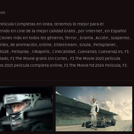
dem
elicula Completas en linea, tenemos lo mejor para el
ido en cine de la mejor calidad Gratis , por Internet , en Español
cciones más en todos los géneros, Terror , Drama , Acción , Suspenso ,
iles, de animación, online; Elitestream , Gnula , Pelisplanet ,
lis28 , Pelisplay , Inkapelis , Cinecalidad , Cuevana3, Cuevana2.es, F1:
ulado, F1 The Movie gratis Sin Cortes , F1 The Movie 2025 pelicula
no 2025 pelicula completa online, F1 The Movie hd 2024 Pelicula, F1: