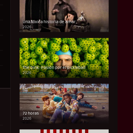
Una tóxica historia de amor
2026
FULL HD
The Dink: Pasión por el pickleball
2026
FULL HD
72 horas
2026
FULL HD