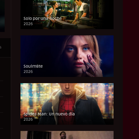
Solo por una noche
2026
CAM
s
Soulm8te
2026
FULL HD
Spider-Man: Un nuevo día
2026
CAM