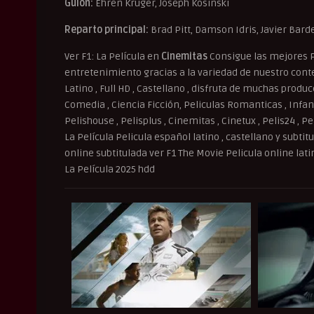
Guión:
Ehren Kruger, Joseph Kosinski
Reparto principal:
Brad Pitt, Damson Idris, Javier Bar
Ver F1: La Película en
Cinemitas
Consigue las mejores P
entretenimiento gracias a la variedad de nuestro conten
Latino , Full HD , Castellano , disfruta de muchas produ
Comedia , Ciencia Ficción, Peliculas Romanticas , Infant
Pelishouse , Pelisplus , Cinemitas , Cinetux , Pelis24 , Pe
La Película Pelicula español latino , castellano y subtit
online subtitulada ver F1 The Movie Pelicula online lati
La Película 2025 hdd