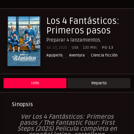
Los 4 Fantásticos:
Primeros pasos
Preparar 4 lanzamientos.
Jul. 23, 2025
USA
130 Min.
PG-13
Aquipelis
Aventura
Ciencia ficción
Cinecalidad
Cinemitas.net
Cuevana3.vip
NewPelis org
Paraveronline
Peliculas Castellano
Peliculas Español Latino
Peliculas Subtituladas
Peliculasflix
Pelisflix
Pelishouse
Pelismart
Pelisplay
Pelispop
RepelisHD.TV
Info
Reparto
UltraPelisHD
Verpeliculasultra
Sinopsis
V
er Los 4 Fantásticos: Primeros
pasos / The Fantastic Four: First
Steps (2025) Pelicula completa en