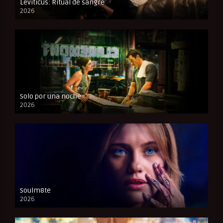
Leviticus: Ritual de sangre
2026
FULL HD
Solo por una noche
2026
CAM
Soulm8te
2026
FULL HD