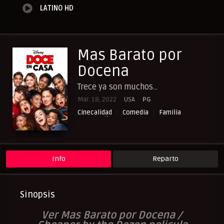
LATINO HD
Mas Barato por
Docena
Trece ya son muchos...
Mar. 18, 2022
USA
PG
Cinecalidad
Comedia
Familia
NewPelis org
Peliculas Español Latino
Peliculasflix
Pelishouse
Pelismart
RepelisHD.TV
UltraPelisHD
Info
Reparto
Sinopsis
Ver Mas Barato por Docena /