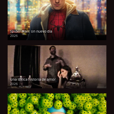
Spider-Man: Un nuevo día
2026
CAM
Una tóxica historia de amor
2026
FULL HD