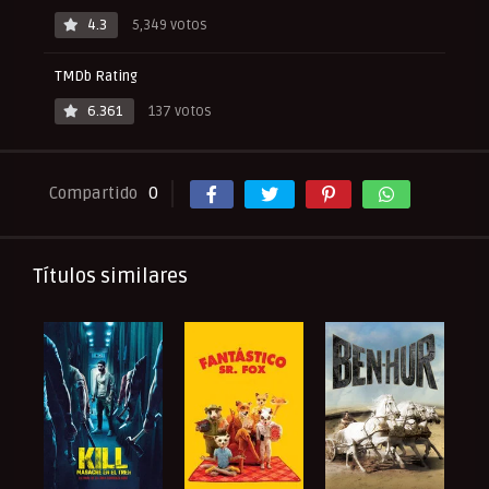
4.3
5,349 votos
TMDb Rating
6.361
137 votos
Compartido
0
Títulos similares