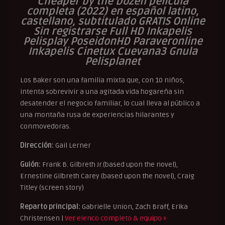
Cheaper by the Dozen pelicula
completa (2022) en español latino,
castellano, subtitulado GRATIS Online
Sin registrarse Full HD Inkapelis
Pelisplay PoseidonHD Paraveronline
Inkapelis Cinetux Cuevana3 Gnula
Pelisplanet
Los Baker son una familia mixta que, con 10 niños,
intenta sobrevivir a una agitada vida hogareña sin
desatender el negocio familiar, lo cual lleva al público a
una montaña rusa de experiencias hilarantes y
conmovedoras.
Dirección:
Gail Lerner
Guión:
Frank B. Gilbreth Jr.(based upon the novel),
Ernestine Gilbreth Carey (based upon the novel), Craig
Titley (screen story)
Reparto principal:
Gabrielle Union, Zach Braff, Erika
Christensen |
Ver elenco completo & equipo »