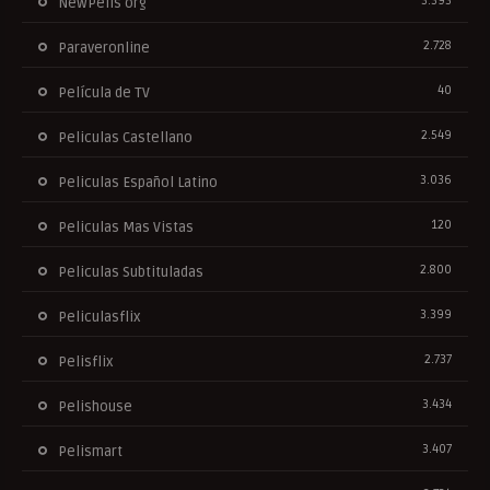
3.393
NewPelis org
2.728
Paraveronline
40
Película de TV
2.549
Peliculas Castellano
3.036
Peliculas Español Latino
120
Peliculas Mas Vistas
2.800
Peliculas Subtituladas
3.399
Peliculasflix
2.737
Pelisflix
3.434
Pelishouse
3.407
Pelismart