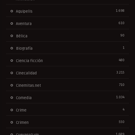
1.698
Aquipelis
610
Aventura
90
Bélica
1
Biografía
480
Ciencia ficción
3.215
Cinecalidad
710
Cinemitas.net
1.034
Comedia
4
Crime
550
Crimen
1.689
Cuevana3.vip