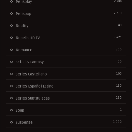
2.784
Pelisplay
2.739
Pelispop
48
Reality
3.421
RepelisHD.TV
366
Romance
66
Sci-Fi & Fantasy
165
Series Castellano
180
Series Español Latino
160
Series Subtituladas
1
Soap
1.090
Suspense