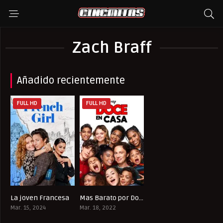
Zach Braff
Añadido recientemente
FULL HD
FULL HD
La joven Francesa
Mas Barato por Docena
5.3
4.3
Mar. 15, 2024
Mar. 18, 2022