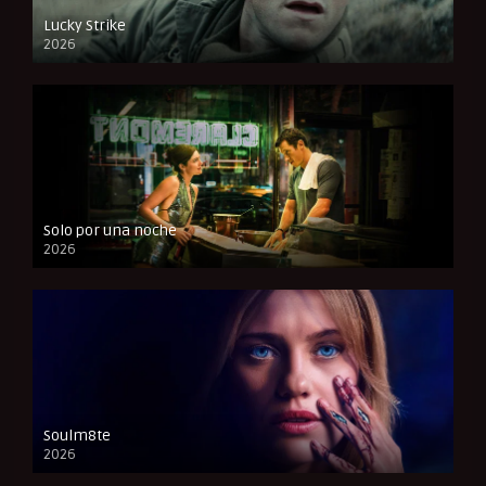
Lucky Strike
2026
FULL HD
Solo por una noche
2026
CAM
Soulm8te
2026
FULL HD