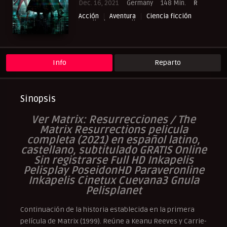
Dec. 16, 2021
Germany
148 Min.
R
Acción
Aventura
Ciencia ficción
Peliculas Castellano
Peliculas Español Latino
Peliculas Subtituladas
Suspense
Info
Reparto
Sinopsis
Ver Matrix: Resurrecciones / The
Matrix Resurrections
pelicula
completa (2021) en español latino,
castellano, subtitulado GRATIS Online
Sin registrarse Full HD Inkapelis
Pelisplay PoseidonHD Paraveronline
Inkapelis Cinetux Cuevana3 Gnula
Pelisplanet
Continuación de la historia establecida en la primera
película de Matrix (1999). Reúne a Keanu Reeves y Carrie-