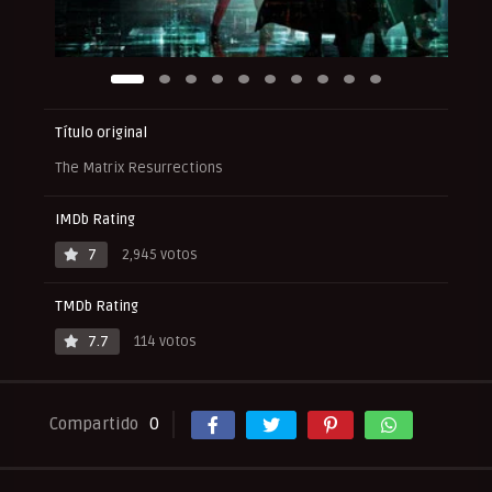
Título original
The Matrix Resurrections
IMDb Rating
7
2,945 votos
TMDb Rating
7.7
114 votos
Compartido
0