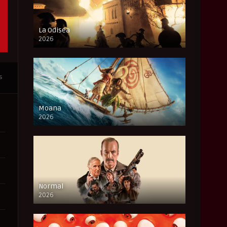
La Odisea
2026
CAM
s
Moana
2026
CAM
Normal
2026
FULL HD