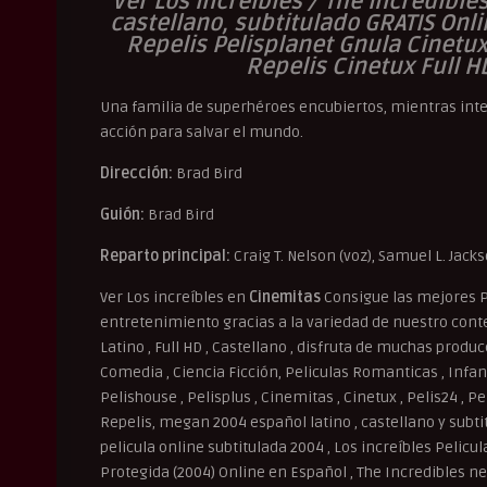
Ver Los increíbles / The Incredible
castellano, subtitulado GRATIS Onli
Repelis Pelisplanet Gnula Cinetu
Repelis Cinetux Full H
Una familia de superhéroes encubiertos, mientras inten
acción para salvar el mundo.
Dirección:
Brad Bird
Guión:
Brad Bird
Reparto principal:
Craig T. Nelson (voz), Samuel L. Jacks
Ver Los increíbles en
Cinemitas
Consigue las mejores P
entretenimiento gracias a la variedad de nuestro conten
Latino , Full HD , Castellano , disfruta de muchas produ
Comedia , Ciencia Ficción, Peliculas Romanticas , Infant
Pelishouse , Pelisplus , Cinemitas , Cinetux , Pelis24 , P
Repelis, megan 2004 español latino , castellano y subtit
pelicula online subtitulada 2004 , Los increíbles Pelicu
Protegida (2004) Online en Español , The Incredibles ne