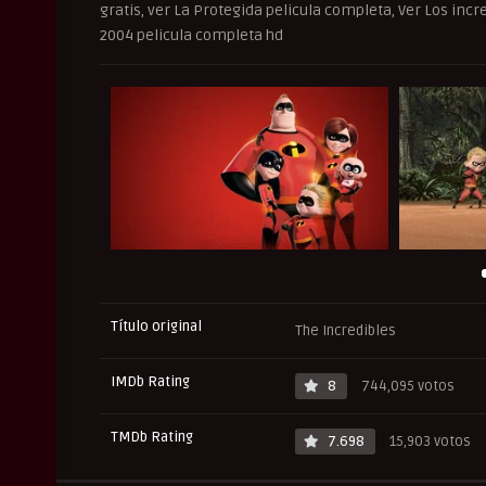
gratis, ver La Protegida pelicula completa, Ver Los incr
2004 pelicula completa hd
Título original
The Incredibles
IMDb Rating
8
744,095 votos
TMDb Rating
7.698
15,903 votos