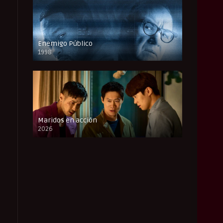
Enemigo Público
1998
FULL HD
Maridos en acción
2026
FULL HD