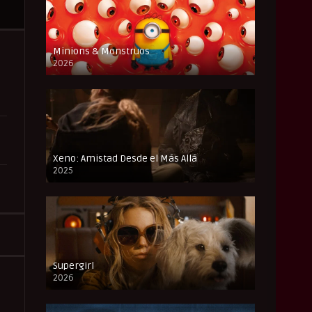
Minions & Monstruos
2026
CAM
Xeno: Amistad Desde el Más Allá
2025
FULL HD
Supergirl
2026
FULL HD