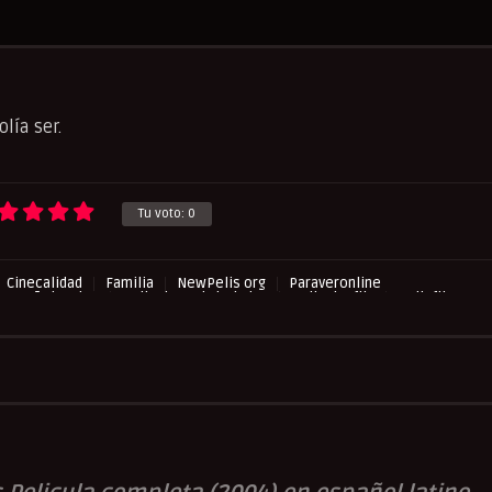
lía ser.
Tu voto:
0
Cinecalidad
Familia
NewPelis org
Paraveronline
 Español Latino
Peliculas Subtituladas
Peliculasflix
Pelisflix
play
Pelispop
RepelisHD.TV
UltraPelisHD
Verpeliculasultra