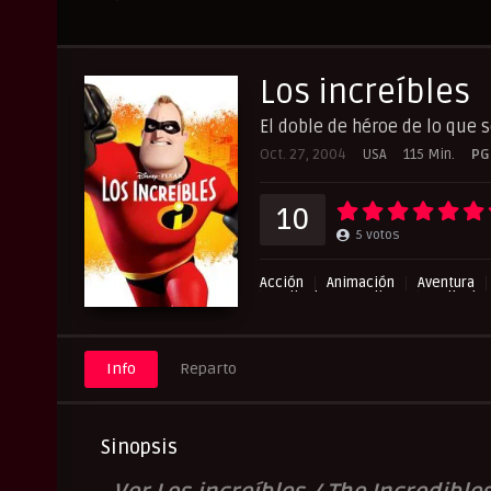
Los increíbles
El doble de héroe de lo que so
Oct. 27, 2004
USA
115 Min.
PG
10
5
votos
Acción
Animación
Aventura
Peliculas Castellano
Peliculas
Pelishouse
Pelismart
Pelis
Info
Reparto
Sinopsis