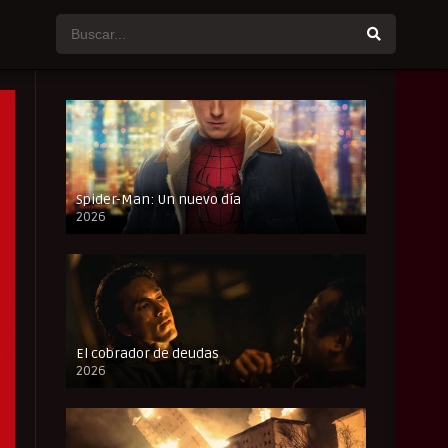
Spider-Man: Un nuevo día
2026
CAM
El cobrador de deudas
2026
FULL HD