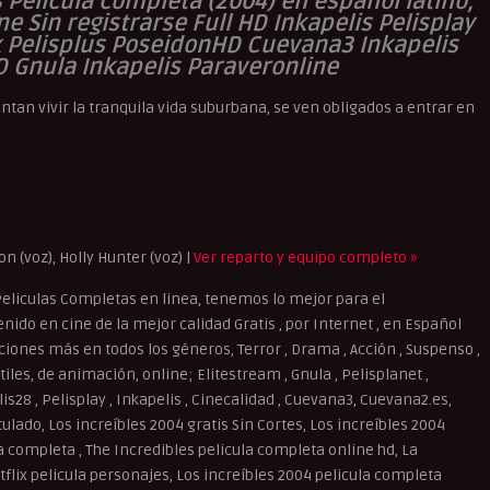
s Pelicula completa (2004) en español latino,
ne Sin registrarse Full HD Inkapelis Pelisplay
x Pelisplus PoseidonHD Cuevana3 Inkapelis
D Gnula Inkapelis Paraveronline
tan vivir la tranquila vida suburbana, se ven obligados a entrar en
on (voz), Holly Hunter (voz) |
Ver reparto y equipo completo »
eliculas Completas en linea, tenemos lo mejor para el
ido en cine de la mejor calidad Gratis , por Internet , en Español
cciones más en todos los géneros, Terror , Drama , Acción , Suspenso ,
iles, de animación, online; Elitestream , Gnula , Pelisplanet ,
elis28 , Pelisplay , Inkapelis , Cinecalidad , Cuevana3, Cuevana2.es,
ulado, Los increíbles 2004 gratis Sin Cortes, Los increíbles 2004
la completa , The Incredibles pelicula completa online hd, La
tflix pelicula personajes, Los increíbles 2004 pelicula completa