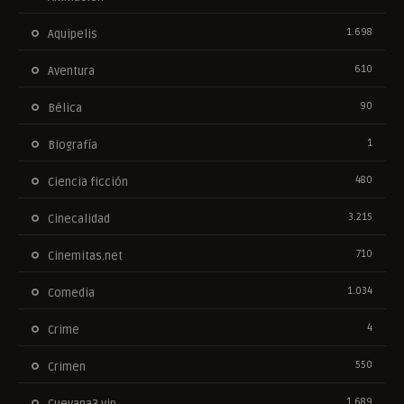
1.698
Aquipelis
610
Aventura
90
Bélica
1
Biografía
480
Ciencia ficción
3.215
Cinecalidad
710
Cinemitas.net
1.034
Comedia
4
Crime
550
Crimen
1.689
Cuevana3.vip