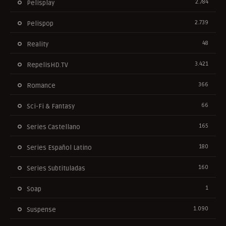
2.784
Pelisplay
2.739
Pelispop
48
Reality
3.421
RepelisHD.TV
366
Romance
66
Sci-Fi & Fantasy
165
Series Castellano
180
Series Español Latino
160
Series Subtituladas
1
Soap
1.090
Suspense