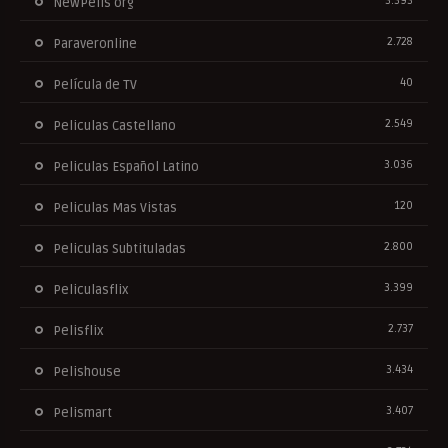
3.393
NewPelis org
2.728
Paraveronline
40
Película de TV
2.549
Peliculas Castellano
3.036
Peliculas Español Latino
120
Peliculas Mas Vistas
2.800
Peliculas Subtituladas
3.399
Peliculasflix
2.737
Pelisflix
3.434
Pelishouse
3.407
Pelismart