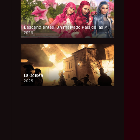
Descendientes: Un malvado País de las Maravillas
2026
FULL HD
La Odisea
2026
CAM