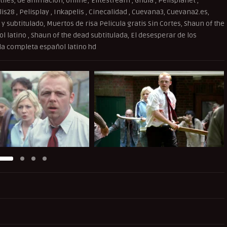
iles, de animación, online; Elitestream , Gnula , Pelisplanet ,
elis28 , Pelisplay , Inkapelis , Cinecalidad , Cuevana3, Cuevana2.es,
y subtitulado, Muertos de risa Pelicula gratis Sin Cortes, Shaun of the
latino , Shaun of the dead subtitulada, El desesperar de los
la completa español latino hd