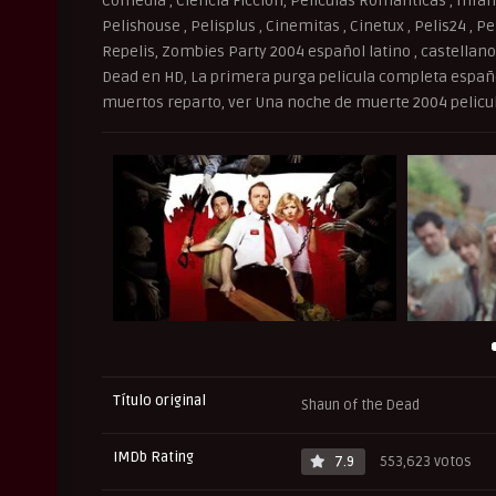
Comedia , Ciencia Ficción, Peliculas Romanticas , Infant
Pelishouse , Pelisplus , Cinemitas , Cinetux , Pelis24 , P
Repelis, Zombies Party 2004 español latino , castellano 
Dead en HD, La primera purga pelicula completa español 
muertos reparto, ver Una noche de muerte 2004 pelicu
Título original
Shaun of the Dead
IMDb Rating
7.9
553,623 votos