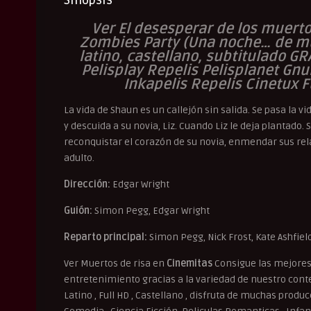
Sinopsis
Ver El desesperar de los muerto
Zombies Party (Una noche… de mu
latino, castellano, subtitulado GR
Pelisplay Repelis Pelisplanet Gn
Inkapelis Repelis Cinetux F
La vida de Shaun es un callejón sin salida. Se pasa la 
y descuida a su novia, Liz. Cuando Liz le deja plantado
reconquistar el corazón de su novia, enmendar sus rel
adulto.
Dirección:
Edgar Wright
Guión:
Simon Pegg, Edgar Wright
Reparto principal:
Simon Pegg, Nick Frost, Kate Ashfiel
Ver Muertos de risa en
Cinemitas
Consigue las mejores 
entretenimiento gracias a la variedad de nuestro conten
Latino , Full HD , Castellano , disfruta de muchas produ