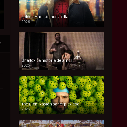
Spider-Man: Un nuevo día
2026
CAM
s
Una tóxica historia de amor
2026
FULL HD
The Dink: Pasión por el pickleball
2026
FULL HD