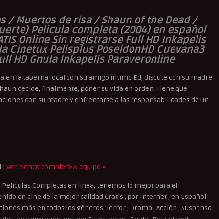
s / Muertos de risa / Shaun of the Dead /
erte) Pelicula completa (2004) en español
ATIS Online Sin registrarse Full HD Inkapelis
ula Cinetux Pelisplus PoseidonHD Cuevana3
ull HD Gnula Inkapelis Paraveronline
vida en la taberna local con su amigo íntimo Ed, discute con su madre
. Shaun decide, finalmente, poner su vida en orden. Tiene que
aciones con su madre y enfrentarse a las responsabilidades de un
d |
Ver elenco completo & equipo »
Peliculas Completas en linea, tenemos lo mejor para el
ido en cine de la mejor calidad Gratis , por Internet , en Español
cciones más en todos los géneros, Terror , Drama , Acción , Suspenso ,