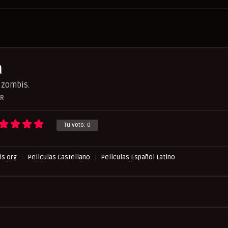
a
 zombis.
R
Tu voto:
0
s org
Peliculas Castellano
Peliculas Español Latino
asflix
Pelishouse
Pelismart
RepelisHD.TV
Terror