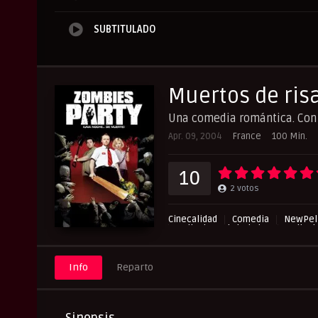
SUBTITULADO
Muertos de ris
Una comedia romántica. Con
Apr. 09, 2004
France
100 Min.
10
2
votos
Cinecalidad
Comedia
NewPeli
Peliculas Subtituladas
Pelicul
UltraPelisHD
Info
Reparto