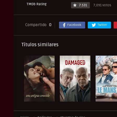
TMDb Rating
7.531
7,091 votos
Compartido
0
Facebook
Twitter
Títulos similares