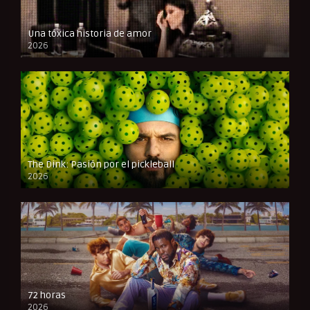
Una tóxica historia de amor
2026
FULL HD
The Dink: Pasión por el pickleball
2026
FULL HD
72 horas
2026