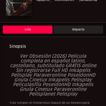
Aquipelis
Cinemitas.net
Cuevana3.vip
NewPelis org
Paraveronline
Peliculas Español Latino
Peliculas Subtituladas
Peliculasflix
Pelisflix
Pelishouse
Pelismart
Pelisplay
Pelispop
RepelisHD.TV
Terror
UltraPelisHD
Verpeliculasultra
Info
Reparto
Sinopsis
V
er Obsesión (2026
) Pelicula
completa en español latino,
castellano, subtitulado GRATIS online
Sin registrarse Full HD Inkapelis
Pelisplay Paraveronline PoseidonHD
Gnula Cinetux Inkapelis Pelisplay
Peliculasflix PoseidonHD Inkapelis
Gnula Cinetux Paraveronline
Pelisplanet Pelisplay
Tras romper el misterioso «Sauce de un Deseo» para