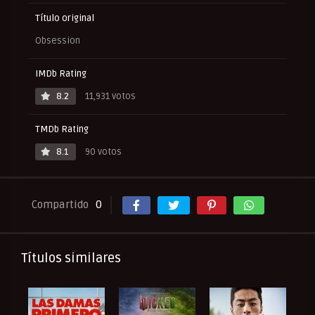
Título original
Obsession
IMDb Rating
8.2
11,931 votos
TMDb Rating
8.1
90 votos
Compartido
0
Títulos similares