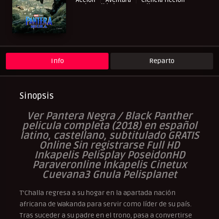
Acción
Aventura
Ciencia ficción
Cinecalidad
NewPelis org
Peliculas Castellano
Peliculas Español Latino
Peliculas Subtituladas
Peliculasflix
Pelishouse
Pelismart
RepelisHD.TV
UltraPelisHD
Info
Reparto
Sinopsis
Ver Pantera Negra / Black Panther
pelicula completa (2018) en español
latino, castellano, subtitulado GRATIS
Online Sin registrarse Full HD
Inkapelis Pelisplay PoseidonHD
Paraveronline Inkapelis Cinetux
Cuevana3 Gnula Pelisplanet
T’Challa regresa a su hogar en la apartada nación
africana de Wakanda para servir como líder de su país.
Tras suceder a su padre en el trono, pasa a convertirse