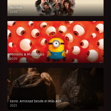
Normal
2026
FULL HD
Minions & Monstruos
2026
CAM
Xeno: Amistad Desde el Más Allá
2025
FULL HD