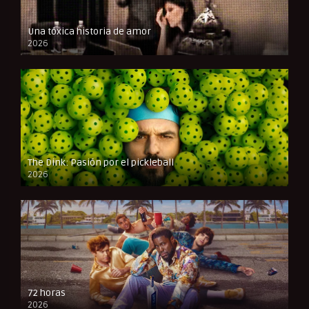
Una tóxica historia de amor
2026
FULL HD
The Dink: Pasión por el pickleball
2026
FULL HD
72 horas
2026