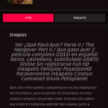
Peliculas Español Latino
Peliculas Subtituladas
Peliculasflix
Pelishouse
Pelismart
RepelisHD.TV
UltraPelisHD
Info
Reparto
Sinopsis
Ver ¿Qué Pasó Ayer? Parte II / The
Hangover Part II / Que paso ayer 2
pelicula completa (2011) en español
latino, castellano, subtitulado GRATIS
Online Sin registrarse Full HD
Inkapelis Pelisplay PoseidonHD
Paraveronline Inkapelis Cinetux
Cuevana3 Gnula Pelisplanet
Alan, Stu y Phil vuelven a despertarse en otra habitación
de otro hotel y, para no perder la costumbre, en esta
ocasión tampoco recuerdan nada. Esta vez sólo saben
que están en Tailandia, adonde han viajado, junto a