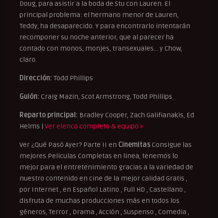
Doug, para asistir a la boda de Stu con Lauren. El
principal problema: el hermano menor de Lauren,
Teddy, ha desaparecido. Y para encontrarlo intentarán
recomponer su noche anterior, que al parecer ha
contado con monos, monjes, transexuales… y Chow,
claro.
Dirección:
Todd Phillips
Guión:
Craig Mazin, Scot Armstrong, Todd Phillips
Reparto principal:
Bradley Cooper, Zach Galifianakis, Ed
Helms |
Ver elenco completo & equipo »
Ver ¿Qué Pasó Ayer? Parte II en
Cinemitas
Consigue las
mejores Peliculas Completas en linea, tenemos lo
mejor para el entretenimiento gracias a la variedad de
nuestro contenido en cine de la mejor calidad Gratis ,
por Internet , en Español Latino , Full HD , Castellano ,
disfruta de muchas producciones más en todos los
géneros, Terror , Drama , Acción , Suspenso , Comedia ,