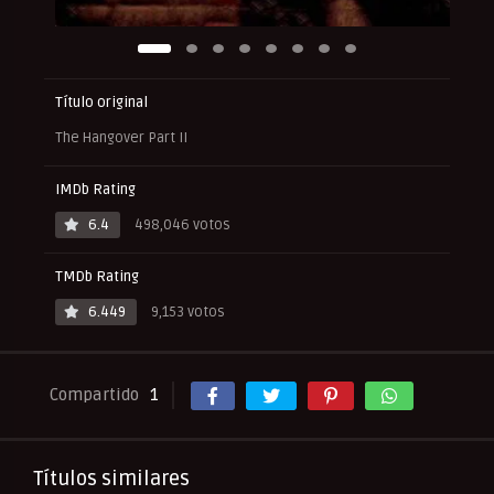
Título original
The Hangover Part II
IMDb Rating
6.4
498,046 votos
TMDb Rating
6.449
9,153 votos
Compartido
1
Títulos similares