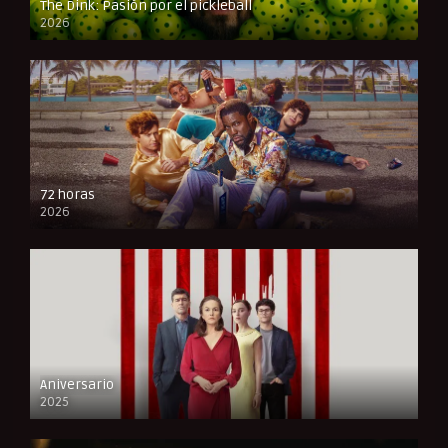
The Dink: Pasión por el pickleball
2026
FULL HD
72 horas
2026
FULL HD
Aniversario
2025
FULL HD