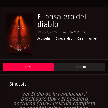
El pasajero del
diablo
May. 20, 2026
USA
94 Min.
R
Aquipelis
Cinecalidad
Cinemitas.net
Cuevana3.vip
NewPelis org
Paraveronline
Peliculas Castellano
Peliculas Español Latino
Peliculas Subtituladas
Peliculasflix
Pelisflix
Pelishouse
Pelismart
Pelisplay
Pelispop
RepelisHD.TV
Suspense
Terror
UltraPelisHD
Verpeliculasultra
Info
Reparto
Sinopsis
V
er El día de la revelación /
Disclosure Day / El pasajero
nocturno (2026
) Pelicula completa