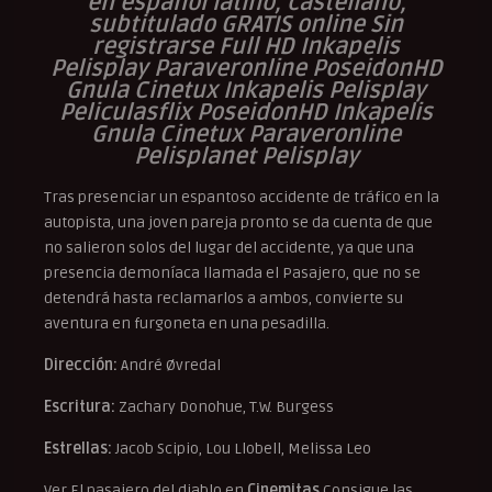
en español latino, castellano,
subtitulado GRATIS online Sin
registrarse Full HD Inkapelis
Pelisplay Paraveronline PoseidonHD
Gnula Cinetux Inkapelis Pelisplay
Peliculasflix PoseidonHD Inkapelis
Gnula Cinetux Paraveronline
Pelisplanet Pelisplay
Tras presenciar un espantoso accidente de tráfico en la
autopista, una joven pareja pronto se da cuenta de que
no salieron solos del lugar del accidente, ya que una
presencia demoníaca llamada el Pasajero, que no se
detendrá hasta reclamarlos a ambos, convierte su
aventura en furgoneta en una pesadilla.
Dirección:
André Øvredal
Escritura:
Zachary Donohue, T.W. Burgess
Estrellas:
Jacob Scipio, Lou Llobell, Melissa Leo
Ver El pasajero del diablo en
Cinemitas
Consigue las