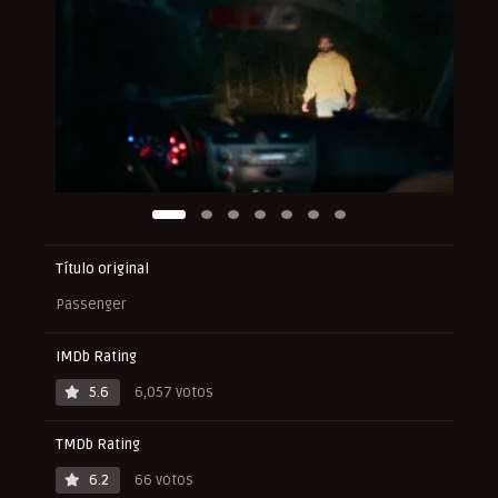
Título original
Passenger
IMDb Rating
5.6
6,057 votos
TMDb Rating
6.2
66 votos