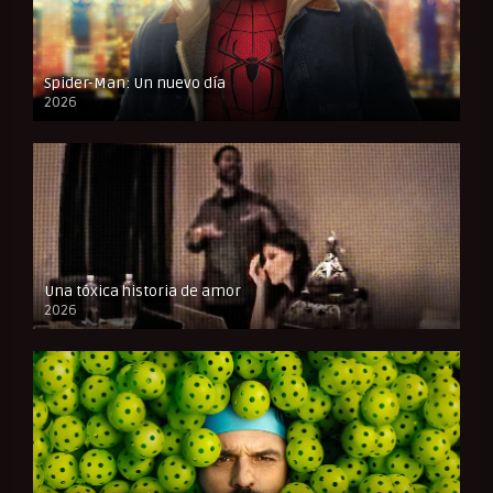
Spider-Man: Un nuevo día
2026
CAM
Una tóxica historia de amor
2026
FULL HD