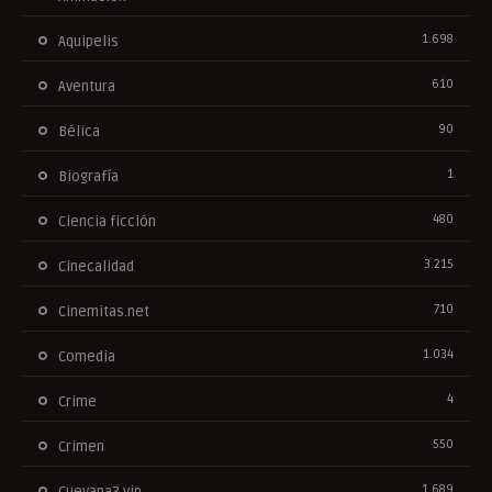
1.698
Aquipelis
610
Aventura
90
Bélica
1
Biografía
480
Ciencia ficción
3.215
Cinecalidad
710
Cinemitas.net
1.034
Comedia
4
Crime
550
Crimen
1.689
Cuevana3.vip