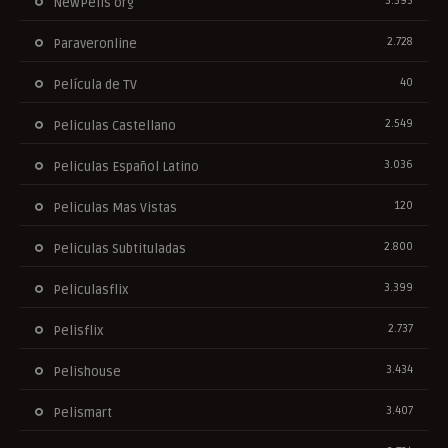
3.393
NewPelis org
2.728
Paraveronline
40
Película de TV
2.549
Peliculas Castellano
3.036
Peliculas Español Latino
120
Peliculas Mas Vistas
2.800
Peliculas Subtituladas
3.399
Peliculasflix
2.737
Pelisflix
3.434
Pelishouse
3.407
Pelismart