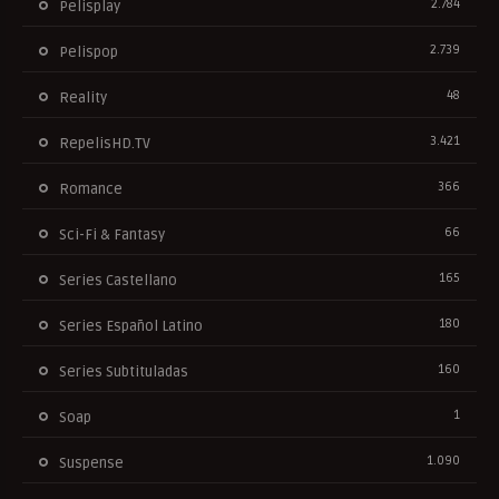
2.784
Pelisplay
2.739
Pelispop
48
Reality
3.421
RepelisHD.TV
366
Romance
66
Sci-Fi & Fantasy
165
Series Castellano
180
Series Español Latino
160
Series Subtituladas
1
Soap
1.090
Suspense