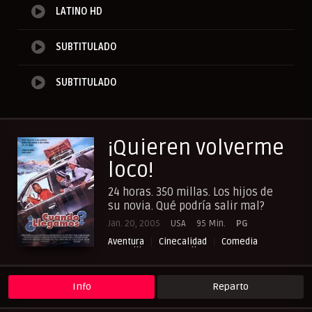
LATINO HD
SUBTITULADO
SUBTITULADO
¡Quieren volverme
loco!
24 horas. 350 millas. Los hijos de
su novia. Qué podría salir mal?
Jan. 20, 2005
USA
95 Min.
PG
Aventura
Cinecalidad
Comedia
Familia
NewPelis org
Paraveronline
Peliculas Castellano
Peliculas Español Latino
Peliculas Subtituladas
Peliculasflix
Info
Reparto
Pelishouse
Pelismart
Pelisplay
Pelispop
RepelisHD.TV
Romance
UltraPelisHD
Verpeliculasultra