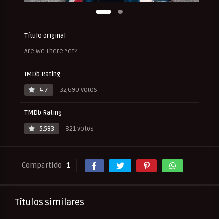
Título original
Are We There Yet?
IMDb Rating
4.7
32,690 votos
TMDb Rating
5.593
821 votos
Compartido
1
Títulos similares