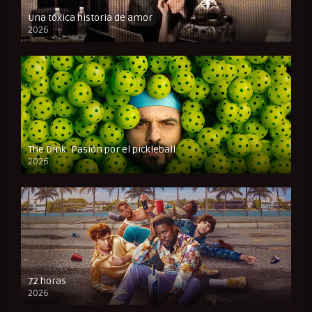
Una tóxica historia de amor
2026
FULL HD
The Dink: Pasión por el pickleball
2026
FULL HD
72 horas
2026
FULL HD