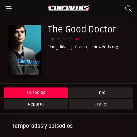
The Good Doctor
Sep. 25, 2017
ABC
Cinecalidad
Drama
NewPelis org
Peliculasflix
Pelismart
RepelisHD.TV
Series Castellano
Series Español Latino
Series Subtituladas
UltraPelisHD
Episodios
Info
Reparto
Trailer
Temporadas y episodios