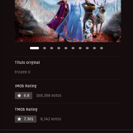
Título original
Frozen II
IMDb Rating
6.8
168,388 votos
TMDb Rating
7.301
8,342 votos