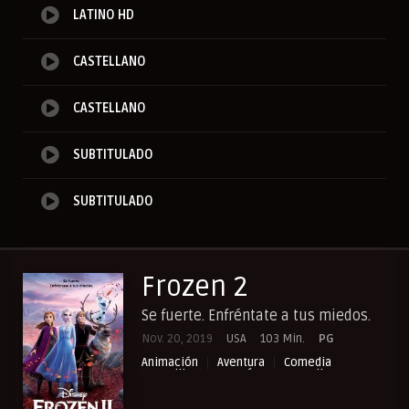
LATINO HD
CASTELLANO
CASTELLANO
SUBTITULADO
SUBTITULADO
Frozen 2
Se fuerte. Enfréntate a tus miedos.
Nov. 20, 2019
USA
103 Min.
PG
Animación
Aventura
Comedia
Familia
Fantasía
NewPelis org
Peliculas Castellano
Peliculas Español Latino