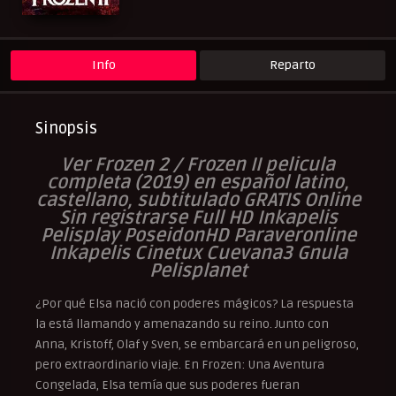
Peliculas Mas Vistas
Peliculas Subtituladas
Peliculasflix
Pelishouse
Pelismart
RepelisHD.TV
UltraPelisHD
Info
Reparto
Sinopsis
Ver Frozen 2 / Frozen II pelicula
completa (2019) en español latino,
castellano, subtitulado GRATIS Online
Sin registrarse Full HD Inkapelis
Pelisplay PoseidonHD Paraveronline
Inkapelis Cinetux Cuevana3 Gnula
Pelisplanet
¿Por qué Elsa nació con poderes mágicos? La respuesta
la está llamando y amenazando su reino. Junto con
Anna, Kristoff, Olaf y Sven, se embarcará en un peligroso,
pero extraordinario viaje. En Frozen: Una Aventura
Congelada, Elsa temía que sus poderes fueran