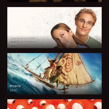
CAM
Experta en Bodas
2001
FULL HD
Moana
2026
CAM