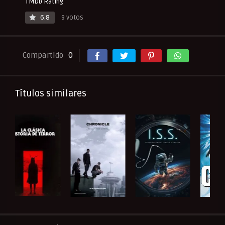
TMDb Rating
6.8
9 votos
Compartido
0
Títulos similares