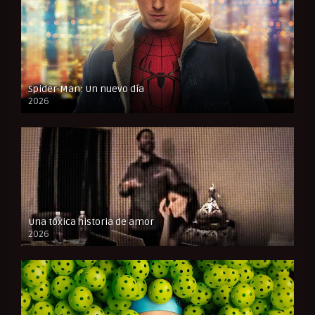
Spider-Man: Un nuevo día
2026
CAM
Una tóxica historia de amor
2026
FULL HD