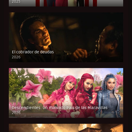
2025
FULL HD
El cobrador de deudas
2026
FULL HD
Descendientes: Un malvado País de las Maravillas
2026
FULL HD