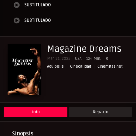
SUBTITULADO
SUBTITULADO
Magazine Dreams
Mar. 21, 2025
USA
124 Min.
R
Aquipelis
Cinecalidad
Cinemitas.net
Cuevana3.vip
Drama
NewPelis org
Paraveronline
Peliculas Subtituladas
Peliculasflix
Pelisflix
Pelishouse
Pelismart
Pelisplay
Pelispop
RepelisHD.TV
UltraPelisHD
Verpeliculasultra
Info
Reparto
Sinopsis