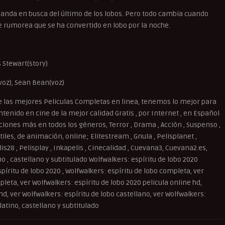
landa en busca del último de los lobos. Pero todo cambia cuando
se rumorea que se ha convertido en lobo por la noche.
 Stewart(story)
voz), Sean Bean(voz)
 las mejores Peliculas Completas en linea, tenemos lo mejor para
tenido en cine de la mejor calidad Gratis , por Internet , en Español
cciones más en todos los géneros, Terror , Drama , Acción , Suspenso ,
iles, de animación, online; Elitestream , Gnula , Pelisplanet ,
elis28 , Pelisplay , Inkapelis , Cinecalidad , Cuevana3, Cuevana2.es,
no , castellano y subtitulado Wolfwalkers: espíritu de lobo 2020
píritu de lobo 2020 , Wolfwalkers: espíritu de lobo completa, ver
leta, ver Wolfwalkers: espíritu de lobo 2020 pelicula online hd,
hd, ver Wolfwalkers: espíritu de lobo castellano, ver Wolfwalkers:
atino, castellano y subtitulado