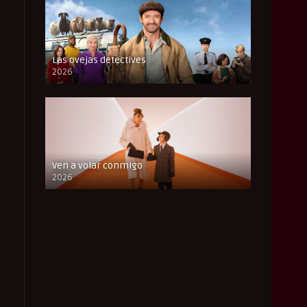
Las ovejas detectives
2026
FULL HD
Ven a volar conmigo
2026
FULL HD