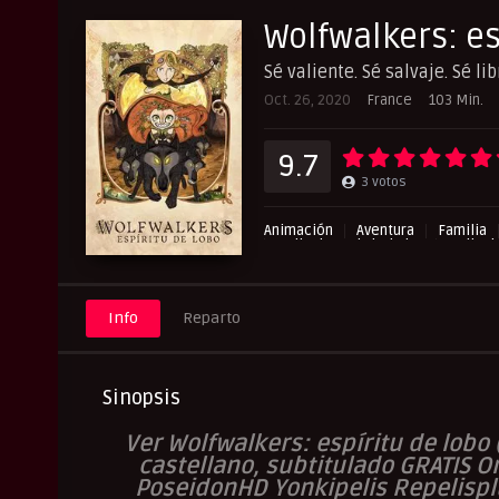
Wolfwalkers: es
Sé valiente. Sé salvaje. Sé lib
Oct. 26, 2020
France
103 Min.
9.7
3
votos
Animación
Aventura
Familia
Peliculas Subtituladas
Pelicul
Info
Reparto
Sinopsis
Ver Wolfwalkers: espíritu de lobo 
castellano, subtitulado GRATIS On
PoseidonHD Yonkipelis Repelispl