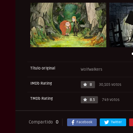
Título original
Wolfwalkers
IMDb Rating
8
30,105 votos
TMDb Rating
8.5
749 votos
Compartido
0
Facebook
Twitter