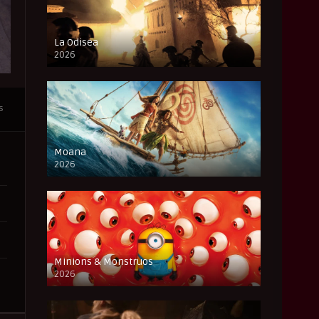
La Odisea
2026
CAM
s
Moana
2026
CAM
Minions & Monstruos
2026
CAM