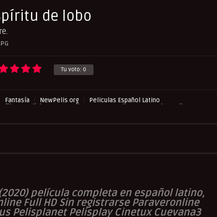
píritu de lobo
re.
PG
Tu voto:
0
Fantasía
NewPelis org
Peliculas Español Latino
asflix
Pelishouse
Pelismart
RepelisHD.TV
UltraPelisHD
(2020) película completa en español latino,
line Full HD Sin registrarse Paraveronline
us Pelisplanet Pelisplay Cinetux Cuevana3