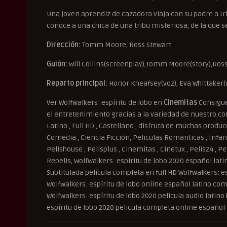
Una joven aprendiz de cazadora viaja con su padre a Ir
conoce a una chica de una tribu misteriosa, de la que 
Dirección:
Tomm Moore, Ross Stewart
Guión:
Will Collins(screenplay),Tomm Moore(story),Ross
Reparto principal:
Honor Kneafsey(voz), Eva Whittaker(
Ver Wolfwalkers: espíritu de lobo en
Cinemitas
Consigue
el entretenimiento gracias a la variedad de nuestro con
Latino , Full HD , Castellano , disfruta de muchas produ
Comedia , Ciencia Ficción, Peliculas Romanticas , Infant
Pelishouse , Pelisplus , Cinemitas , Cinetux , Pelis24 , P
Repelis, Wolfwalkers: espíritu de lobo 2020 español lati
Subtitulada película completa en full HD Wolfwalkers: es
Wolfwalkers: espíritu de lobo online español latino comp
Wolfwalkers: espíritu de lobo 2020 pelicula audio latino 
espíritu de lobo 2020 pelicula completa online español l