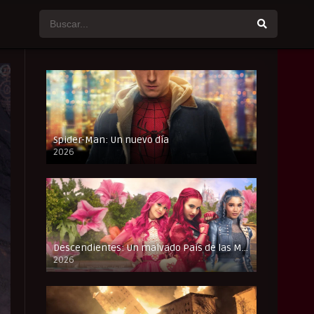
Spider-Man: Un nuevo día
2026
CAM
Descendientes: Un malvado País de las Maravillas
2026
FULL HD