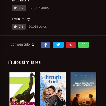
IMDb Rating
7.7
370,332 votos
TMDb Rating
7.6
10,018 votos
Compartido
1
Títulos similares