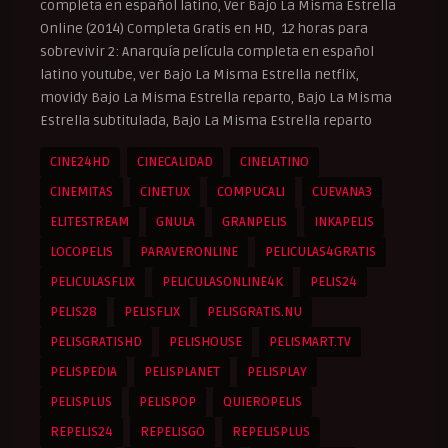
completa en español latino, Ver Bajo La Misma Estrella
Online (2014) Completa Gratis en HD, 12 horas para
sobrevivir 2: Anarquía película completa en español
latino youtube, ver Bajo La Misma Estrella netflix,
movidy Bajo La Misma Estrella reparto, Bajo La Misma
Estrella subtitulada, Bajo La Misma Estrella reparto
CINE24HD
CINECALIDAD
CINELATINO
CINEMITAS
CINETUX
COMPUCALI
CUEVANA3
ELITESTREAM
GNULA
GRANPELIS
INKAPELIS
LOCOPELIS
PARAVERONLINE
PELICULAS4GRATIS
PELICULASFLIX
PELICULASONLINE4K
PELIS24
PELIS28
PELISFLIX
PELISGRATIS.NU
PELISGRATISHD
PELISHOUSE
PELISMART.TV
PELISPEDIA
PELISPLANET
PELISPLAY
PELISPLUS
PELISPOP
QUIEROPELIS
REPELIS24
REPELISGO
REPELISPLUS