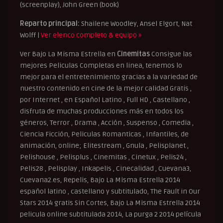
(screenplay), John Green (book)
Reparto principal:
Shailene Woodley, Ansel Elgort, Nat
Wolff |
Ver elenco completo & equipo »
Ver Bajo La Misma Estrella en
Cinemitas
Consigue las
mejores Peliculas Completas en linea, tenemos lo
mejor para el entretenimiento gracias a la variedad de
nuestro contenido en cine de la mejor calidad Gratis ,
por Internet , en Español Latino , Full HD , Castellano ,
disfruta de muchas producciones más en todos los
géneros, Terror , Drama , Acción , Suspenso , Comedia ,
Ciencia Ficción, Peliculas Romanticas , Infantiles, de
animación, online; Elitestream , Gnula , Pelisplanet ,
Pelishouse , Pelisplus , Cinemitas , Cinetux , Pelis24 ,
Pelis28 , Pelisplay , Inkapelis , Cinecalidad , Cuevana3,
Cuevana2.es, Repelis, Bajo La Misma Estrella 2014
español latino , castellano y subtitulado, The Fault in Our
Stars 2014 gratis Sin Cortes, Bajo La Misma Estrella 2014
pelicula online subtitulada 2014, La purga 2 2014 película