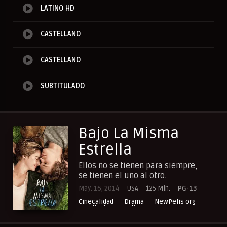
LATINO HD
CASTELLANO
CASTELLANO
SUBTITULADO
Bajo La Misma
Estrella
Ellos no se tienen para siempre,
se tienen el uno al otro.
May. 16, 2014
USA
125 Min.
PG-13
Cinecalidad
Drama
NewPelis org
Peliculas Castellano
Peliculas Español Latino
Peliculas Subtituladas
Peliculasflix