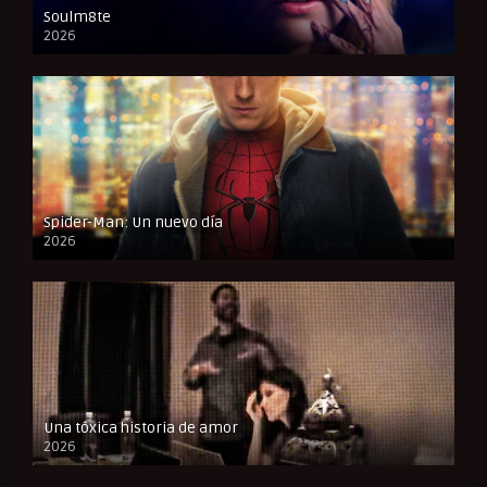
Soulm8te
2026
FULL HD
Spider-Man: Un nuevo día
2026
CAM
Una tóxica historia de amor
2026
FULL HD