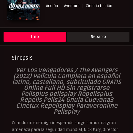
Acción
Aventura
Ciencia ficción
Cinecalidad
Marvel
NewPelis org
Paraveronline
Peliculas Castellano
Peliculas Español Latino
Peliculas Subtituladas
Peliculasflix
Pelisflix
Pelishouse
Pelismart
Pelisplay
Pelispop
RepelisHD.TV
UltraPelisHD
Verpeliculasultra
Info
Reparto
Sinopsis
Ver Los Vengadores / The Avengers
(2012) Película Completa en español
latino, castellano, subtitulado GRATIS
Online Full HD Sin registrarse
Pelisplus pelisplay Repelisplus
Repelis Pelis24 Gnula Cuevana3
Cinetux Repelisplay Paraveronline
Pelisplay
Cuando un enemigo inesperado surge como una gran
amenaza para la seguridad mundial, Nick Fury, director