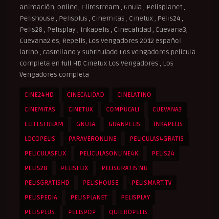
animación, online; Elitestream , Gnula , Pelisplanet ,
Pelishouse , Pelisplus , Cinemitas , Cinetux , Pelis24 ,
Pelis28 , Pelisplay , Inkapelis , Cinecalidad , Cuevana3,
Cuevana2.es, Repelis, Los Vengadores 2012 español
latino , castellano y subtitulado Los Vengadores película
completa en full HD Cinetux Los Vengadores , Los
Vengadores completa
CINE24HD
CINECALIDAD
CINELATINO
CINEMITAS
CINETUX
COMPUCALI
CUEVANA3
ELITESTREAM
GNULA
GRANPELIS
INKAPELIS
LOCOPELIS
PARAVERONLINE
PELICULAS4GRATIS
PELICULASFLIX
PELICULASONLINE4K
PELIS24
PELIS28
PELISFLIX
PELISGRATIS.NU
PELISGRATISHD
PELISHOUSE
PELISMART.TV
PELISPEDIA
PELISPLANET
PELISPLAY
PELISPLUS
PELISPOP
QUIEROPELIS