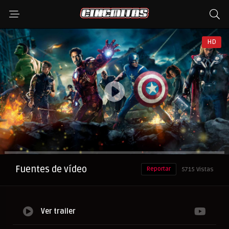
HD
Anuncio
Fuentes de vídeo
Reportar
5715 Vistas
Ver trailer