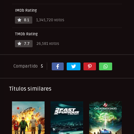
IMDb Rating
8.1
1,345,720 votos
TMDb Rating
7.7
26,581 votos
Compartido
5
Títulos similares