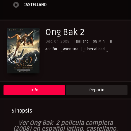
CASTELLANO
Ong Bak 2
Dec. 04, 2008
Thailand
98 Min.
R
Acción
Aventura
Cinecalidad
NewPelis org
Peliculas Castellano
Peliculas Español Latino
Peliculasflix
Pelishouse
Pelismart
RepelisHD.TV
Suspense
UltraPelisHD
Info
Reparto
Sinopsis
Ver Ong Bak 2 pelicula completa
(2008) en español latino, castellano,