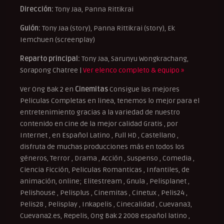
Dirección:
Tony Jaa, Panna Rittikrai
Guión:
Tony Jaa (story), Panna Rittikrai (story), Ek
Iemchuen (screenplay)
Reparto principal:
Tony Jaa, Sarunyu Wongkrachang,
Sorapong Chatree |
Ver elenco completo & equipo »
Ver Ong Bak 2 en
Cinemitas
Consigue las mejores
Peliculas Completas en linea, tenemos lo mejor para el
entretenimiento gracias a la variedad de nuestro
contenido en cine de la mejor calidad Gratis , por
Internet , en Español Latino , Full HD , Castellano ,
disfruta de muchas producciones más en todos los
géneros, Terror , Drama , Acción , Suspenso , Comedia ,
Ciencia Ficción, Peliculas Romanticas , Infantiles, de
animación, online; Elitestream , Gnula , Pelisplanet ,
Pelishouse , Pelisplus , Cinemitas , Cinetux , Pelis24 ,
Pelis28 , Pelisplay , Inkapelis , Cinecalidad , Cuevana3,
Cuevana2.es, Repelis, Ong Bak 2 2008 español latino ,