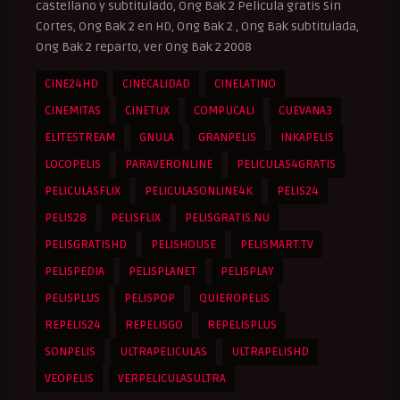
castellano y subtitulado, Ong Bak 2 Pelicula gratis Sin
Cortes, Ong Bak 2 en HD, Ong Bak 2 , Ong Bak subtitulada,
Ong Bak 2 reparto, ver Ong Bak 2 2008
CINE24HD
CINECALIDAD
CINELATINO
CINEMITAS
CINETUX
COMPUCALI
CUEVANA3
ELITESTREAM
GNULA
GRANPELIS
INKAPELIS
LOCOPELIS
PARAVERONLINE
PELICULAS4GRATIS
PELICULASFLIX
PELICULASONLINE4K
PELIS24
PELIS28
PELISFLIX
PELISGRATIS.NU
PELISGRATISHD
PELISHOUSE
PELISMART.TV
PELISPEDIA
PELISPLANET
PELISPLAY
PELISPLUS
PELISPOP
QUIEROPELIS
REPELIS24
REPELISGO
REPELISPLUS
SONPELIS
ULTRAPELICULAS
ULTRAPELISHD
VEOPELIS
VERPELICULASULTRA