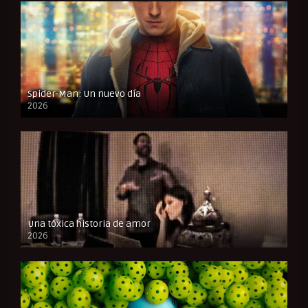
Spider-Man: Un nuevo día
2026
CAM
Una tóxica historia de amor
2026
FULL HD