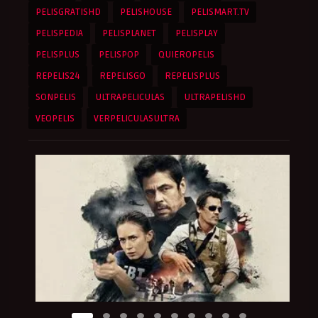
PELISGRATISHD
PELISHOUSE
PELISMART.TV
PELISPEDIA
PELISPLANET
PELISPLAY
PELISPLUS
PELISPOP
QUIEROPELIS
REPELIS24
REPELISGO
REPELISPLUS
SONPELIS
ULTRAPELICULAS
ULTRAPELISHD
VEOPELIS
VERPELICULASULTRA