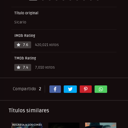
Título original
Sicario
IMDb Rating
7.6
420,021 votos
TMDb Rating
7.4
7,010 votos
Compartido
2
Títulos similares