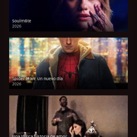
Soulm8te
2026
FULL HD
Spider-Man: Un nuevo día
2026
CAM
Una tóxica historia de amor