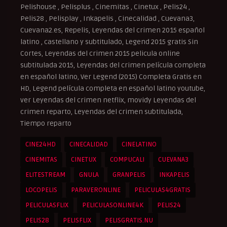
Pelishouse , Pelisplus , Cinemitas , Cinetux , Pelis24 ,
Pelis28 , Pelisplay , Inkapelis , Cinecalidad , Cuevana3,
Cuevana2.es, Repelis, Leyendas del crimen 2015 español
latino , castellano y subtitulado, Legend 2015 gratis Sin
Cortes, Leyendas del crimen 2015 pelicula online
subtitulada 2015, Leyendas del crimen película completa
en español latino, Ver Legend (2015) Completa Gratis en
HD, Legend película completa en español latino youtube,
ver Leyendas del crimen netflix, movidy Leyendas del
crimen reparto, Leyendas del crimen subtitulada,
Tiempo reparto
CINE24HD
CINECALIDAD
CINELATINO
CINEMITAS
CINETUX
COMPUCALI
CUEVANA3
ELITESTREAM
GNULA
GRANPELIS
INKAPELIS
LOCOPELIS
PARAVERONLINE
PELICULAS4GRATIS
PELICULASFLIX
PELICULASONLINE4K
PELIS24
PELIS28
PELISFLIX
PELISGRATIS.NU