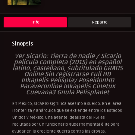
Peliculas Subtituladas
Peliculasflix
Pelishouse
Pelismart
RepelisHD.TV
Suspense
UltraPelisHD
Info
Reparto
Sinopsis
Ver Sicario: Tierra de nadie / Sicario
pelicula completa (2015) en español
latino, castellano, subtitulado GRATIS
Online Sin registrarse Full HD
Inkapelis Pelisplay PoseidonHD
Paraveronline Inkapelis Cinetux
Cuevana3 Gnula Pelisplanet
En México, SICARIO significa asesino a sueldo. En el área
fronteriza y anárquica que se extiende entre los Estados
Unidos y México, una agente idealista del FBI es
reclutada por un funcionario gubernamental élite para
ayudar en la creciente guerra contra las drogas.