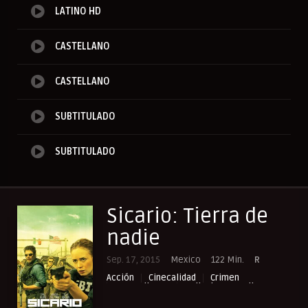
LATINO HD
CASTELLANO
CASTELLANO
SUBTITULADO
SUBTITULADO
Sicario: Tierra de
nadie
Sep. 17, 2015
Mexico
122 Min.
R
Acción
Cinecalidad
Crimen
NewPelis org
Peliculas Castellano
Peliculas Español Latino
Peliculas Mas Vistas