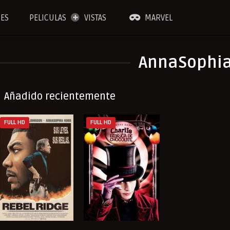
IES
PELICULAS
VISTAS
MARVEL
AnnaSophi
Añadido recientemente
FULL HD
FULL HD