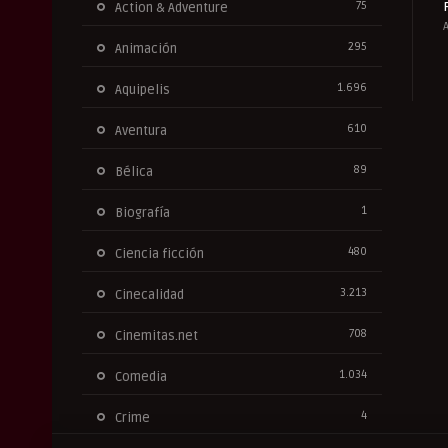
75
Action & Adventure
295
Animación
1.696
Aquipelis
610
Aventura
89
Bélica
1
Biografía
480
Ciencia ficción
3.213
Cinecalidad
708
Cinemitas.net
1.034
Comedia
4
Crime