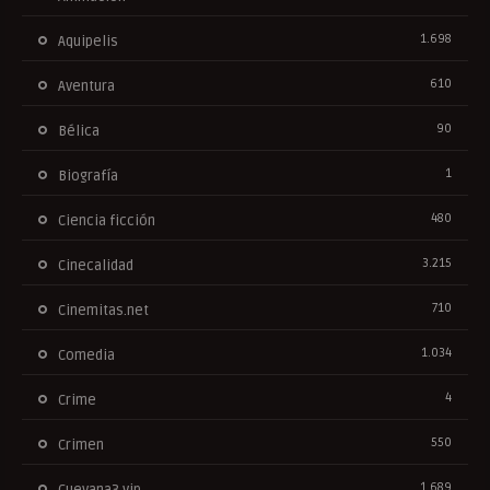
1.698
Aquipelis
610
Aventura
90
Bélica
1
Biografía
480
Ciencia ficción
3.215
Cinecalidad
710
Cinemitas.net
1.034
Comedia
4
Crime
550
Crimen
1.689
Cuevana3.vip