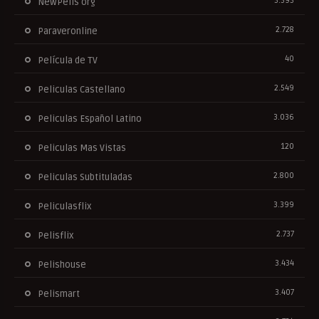
3.393
NewPelis org
2.728
Paraveronline
40
Película de TV
2.549
Peliculas Castellano
3.036
Peliculas Español Latino
120
Peliculas Mas Vistas
2.800
Peliculas Subtituladas
3.399
Peliculasflix
2.737
Pelisflix
3.434
Pelishouse
3.407
Pelismart