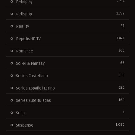
2.784
Pelisplay
2.739
Pelispop
48
Reality
3.421
RepelisHD.TV
366
Romance
66
Sci-Fi & Fantasy
165
Series Castellano
180
Series Español Latino
160
Series Subtituladas
1
Soap
1.090
Suspense