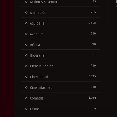
75
Action & Adventure
295
Animación
1.698
Aquipelis
610
Aventura
90
Bélica
1
Biografía
480
Ciencia ficción
3.215
Cinecalidad
710
Cinemitas.net
1.034
Comedia
4
Crime