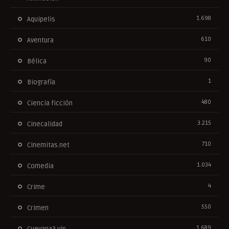
1.698
Aquipelis
610
Aventura
90
Bélica
1
Biografía
480
Ciencia ficción
3.215
Cinecalidad
710
Cinemitas.net
1.034
Comedia
4
Crime
550
Crimen
1.689
Cuevana3.vip