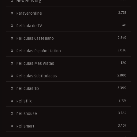
3.393
NewPelis org
2.728
Paraveronline
40
Película de TV
2.549
Peliculas Castellano
3.036
Peliculas Español Latino
120
Peliculas Mas Vistas
2.800
Peliculas Subtituladas
3.399
Peliculasflix
2.737
Pelisflix
3.434
Pelishouse
3.407
Pelismart