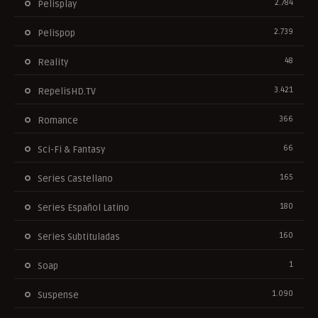
2.784
Pelisplay
2.739
Pelispop
48
Reality
3.421
RepelisHD.TV
366
Romance
66
Sci-Fi & Fantasy
165
Series Castellano
180
Series Español Latino
160
Series Subtituladas
1
Soap
1.090
Suspense