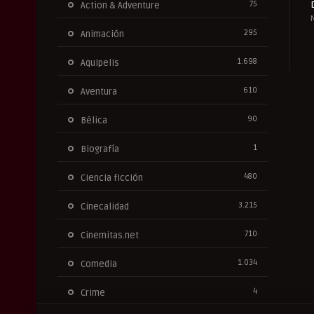
75
Action & Adventure
295
Animación
1.698
Aquipelis
610
Aventura
90
Bélica
1
Biografía
480
Ciencia ficción
3.215
Cinecalidad
710
Cinemitas.net
1.034
Comedia
4
Crime