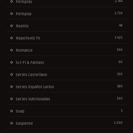
2.784
Pelisplay
2.739
Pelispop
48
Reality
3.421
RepelisHD.TV
366
Romance
66
Sci-Fi & Fantasy
165
Series Castellano
180
Series Español Latino
160
Series Subtituladas
1
Soap
1.090
Suspense