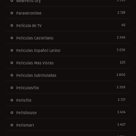
3.393
NewPelis org
2.728
Paraveronline
40
Película de TV
2.549
Peliculas Castellano
3.036
Peliculas Español Latino
120
Peliculas Mas Vistas
2.800
Peliculas Subtituladas
3.399
Peliculasflix
2.737
Pelisflix
3.434
Pelishouse
3.407
Pelismart