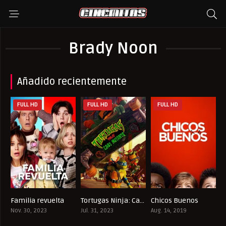
Brady Noon
Añadido recientemente
FULL HD
FULL HD
FULL HD
Familia revuelta
Tortugas Ninja: Caos mutante
Chicos Buenos
5.7
7.7
6.7
Nov. 30, 2023
Jul. 31, 2023
Aug. 14, 2019