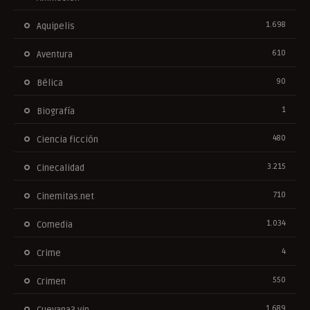
1.698
Aquipelis
610
Aventura
90
Bélica
1
Biografía
480
Ciencia ficción
3.215
Cinecalidad
710
Cinemitas.net
1.034
Comedia
4
Crime
550
Crimen
1.689
Cuevana3.vip