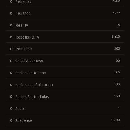
2.782
Pelisplay
2.737
Pelispop
48
Reality
3.419
RepelisHD.TV
365
Romance
66
Sci-Fi & Fantasy
165
Series Castellano
180
Series Español Latino
160
Series Subtituladas
1
Soap
1.090
Suspense