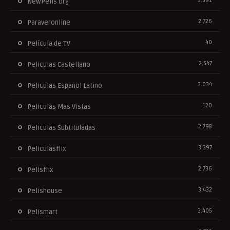
3.391
NewPelis org
2.726
Paraveronline
40
Película de TV
2.547
Peliculas Castellano
3.034
Peliculas Español Latino
120
Peliculas Mas Vistas
2.798
Peliculas Subtituladas
3.397
Peliculasflix
2.736
Pelisflix
3.432
Pelishouse
3.405
Pelismart