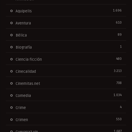
1.696
Aquipelis
610
Aventura
89
Bélica
1
Biografía
480
Ciencia ficción
3.213
Cinecalidad
708
Cinemitas.net
1.034
Comedia
4
Crime
550
Crimen
1.687
Cuevana3.vip