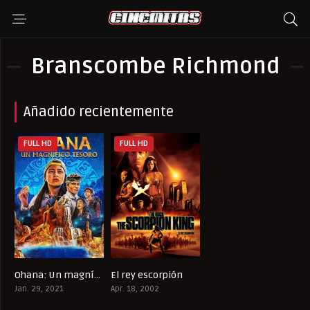
Branscombe Richmond
Añadido recientemente
FULL HD
FULL HD
Ohana: Un magnífico tesoro
El rey escorpión
6.1
5.5
Jan. 29, 2021
Apr. 18, 2002