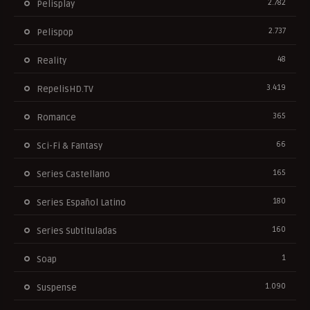
2.782
Pelisplay
2.737
Pelispop
48
Reality
3.419
RepelisHD.TV
365
Romance
66
Sci-Fi & Fantasy
165
Series Castellano
180
Series Español Latino
160
Series Subtituladas
1
Soap
1.090
Suspense