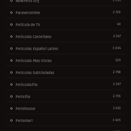
3.391
NewPelis org
2.726
Paraveronline
40
Película de TV
2.547
Peliculas Castellano
3.034
Peliculas Español Latino
120
Peliculas Mas Vistas
2.798
Peliculas Subtituladas
3.397
Peliculasflix
2.736
Pelisflix
3.432
Pelishouse
3.405
Pelismart