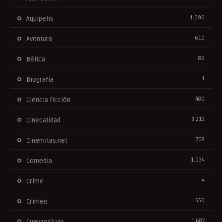
1.696
Aquipelis
610
Aventura
89
Bélica
1
Biografía
480
Ciencia ficción
3.213
Cinecalidad
708
Cinemitas.net
1.034
Comedia
4
Crime
550
Crimen
1.687
Cuevana3.vip