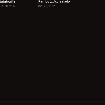
Ratatouille
Rambo 1: Acorralado
8.1
7.7
Jun. 28, 2007
Oct. 22, 1982