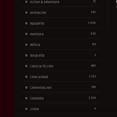
75
Action & Adventure
295
Animación
1.696
Aquipelis
610
Aventura
89
Bélica
1
Biografía
480
Ciencia ficción
3.213
Cinecalidad
708
Cinemitas.net
1.034
Comedia
4
Crime