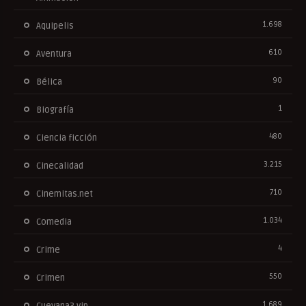
1.698
Aquipelis
610
Aventura
90
Bélica
1
Biografía
480
Ciencia ficción
3.215
Cinecalidad
710
Cinemitas.net
1.034
Comedia
4
Crime
550
Crimen
1.689
Cuevana3.vip