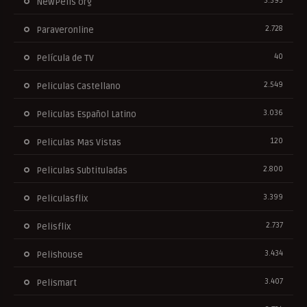
3.393
NewPelis org
2.728
Paraveronline
40
Película de TV
2.549
Peliculas Castellano
3.036
Peliculas Español Latino
120
Peliculas Mas Vistas
2.800
Peliculas Subtituladas
3.399
Peliculasflix
2.737
Pelisflix
3.434
Pelishouse
3.407
Pelismart