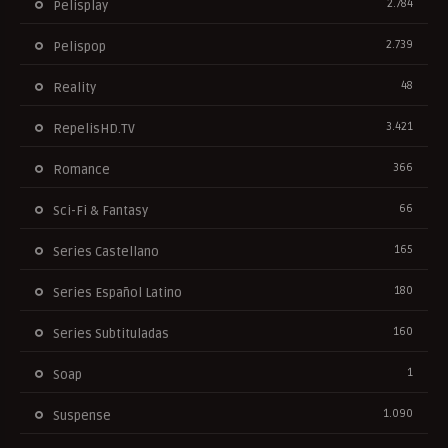
2.784
Pelisplay
2.739
Pelispop
48
Reality
3.421
RepelisHD.TV
366
Romance
66
Sci-Fi & Fantasy
165
Series Castellano
180
Series Español Latino
160
Series Subtituladas
1
Soap
1.090
Suspense