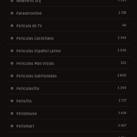
3.393
NewPelis org
2.728
Paraveronline
40
Película de TV
2.549
Peliculas Castellano
3.036
Peliculas Español Latino
120
Peliculas Mas Vistas
2.800
Peliculas Subtituladas
3.399
Peliculasflix
2.737
Pelisflix
3.434
Pelishouse
3.407
Pelismart