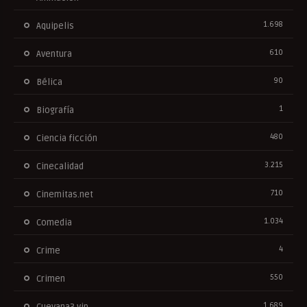
1.698
Aquipelis
610
Aventura
90
Bélica
1
Biografía
480
Ciencia ficción
3.215
Cinecalidad
710
Cinemitas.net
1.034
Comedia
4
Crime
550
Crimen
1.689
Cuevana3.vip