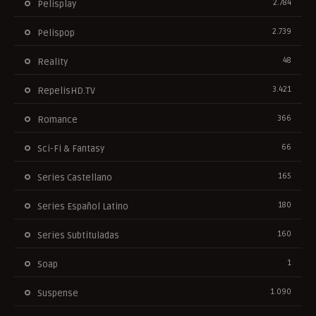
2.784
Pelisplay
2.739
Pelispop
48
Reality
3.421
RepelisHD.TV
366
Romance
66
Sci-Fi & Fantasy
165
Series Castellano
180
Series Español Latino
160
Series Subtituladas
1
Soap
1.090
Suspense