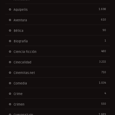
1.698
Aquipelis
610
Aventura
90
Bélica
1
Biografía
480
Ciencia ficción
3.215
Cinecalidad
710
Cinemitas.net
1.034
Comedia
4
Crime
550
Crimen
1.689
Cuevana3.vip