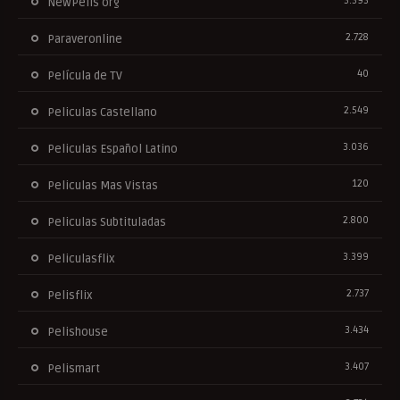
3.393
NewPelis org
2.728
Paraveronline
40
Película de TV
2.549
Peliculas Castellano
3.036
Peliculas Español Latino
120
Peliculas Mas Vistas
2.800
Peliculas Subtituladas
3.399
Peliculasflix
2.737
Pelisflix
3.434
Pelishouse
3.407
Pelismart