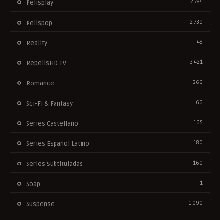
2.784
Pelisplay
2.739
Pelispop
48
Reality
3.421
RepelisHD.TV
366
Romance
66
Sci-Fi & Fantasy
165
Series Castellano
180
Series Español Latino
160
Series Subtituladas
1
Soap
1.090
Suspense