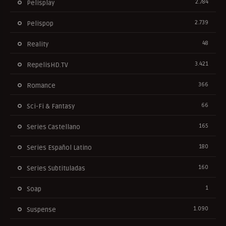
2.784
Pelisplay
2.739
Pelispop
48
Reality
3.421
RepelisHD.TV
366
Romance
66
Sci-Fi & Fantasy
165
Series Castellano
180
Series Español Latino
160
Series Subtituladas
1
Soap
1.090
Suspense