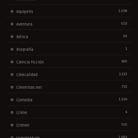
1.698
Aquipelis
610
Aventura
90
Bélica
1
Biografía
480
Ciencia ficción
3.215
Cinecalidad
710
Cinemitas.net
1.034
Comedia
4
Crime
550
Crimen
1.689
Cuevana3.vip