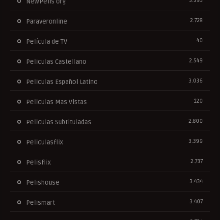
3.393
NewPelis org
2.728
Paraveronline
40
Película de TV
2.549
Peliculas Castellano
3.036
Peliculas Español Latino
120
Peliculas Mas Vistas
2.800
Peliculas Subtituladas
3.399
Peliculasflix
2.737
Pelisflix
3.434
Pelishouse
3.407
Pelismart