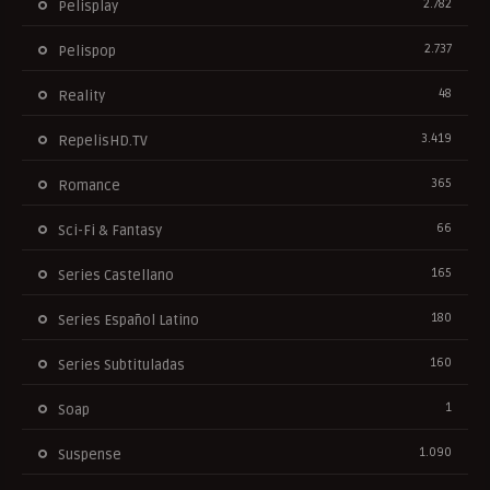
2.782
Pelisplay
2.737
Pelispop
48
Reality
3.419
RepelisHD.TV
365
Romance
66
Sci-Fi & Fantasy
165
Series Castellano
180
Series Español Latino
160
Series Subtituladas
1
Soap
1.090
Suspense