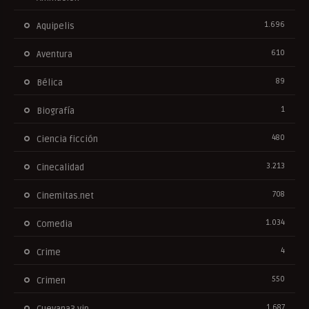
1.696
Aquipelis
610
Aventura
89
Bélica
1
Biografía
480
Ciencia ficción
3.213
Cinecalidad
708
Cinemitas.net
1.034
Comedia
4
Crime
550
Crimen
1.687
Cuevana3.vip