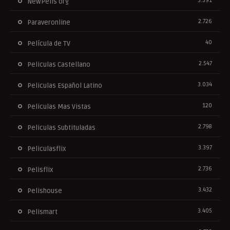
3.391
NewPelis org
2.726
Paraveronline
40
Película de TV
2.547
Peliculas Castellano
3.034
Peliculas Español Latino
120
Peliculas Mas Vistas
2.798
Peliculas Subtituladas
3.397
Peliculasflix
2.736
Pelisflix
3.432
Pelishouse
3.405
Pelismart