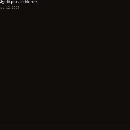
Gigoló por accidente en Europa
4.7
Aug. 12, 2005