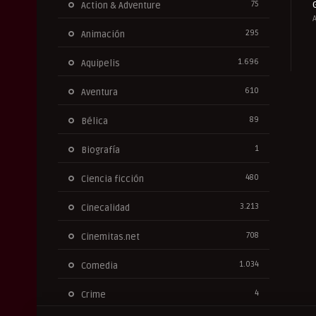
75
Action & Adventure
295
Animación
1.696
Aquipelis
610
Aventura
89
Bélica
1
Biografía
480
Ciencia ficción
3.213
Cinecalidad
708
Cinemitas.net
1.034
Comedia
4
Crime