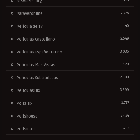
3.393
NewPelis org
2.728
Paraveronline
40
Película de TV
2.549
Peliculas Castellano
3.036
Peliculas Español Latino
120
Peliculas Mas Vistas
2.800
Peliculas Subtituladas
3.399
Peliculasflix
2.737
Pelisflix
3.434
Pelishouse
3.407
Pelismart