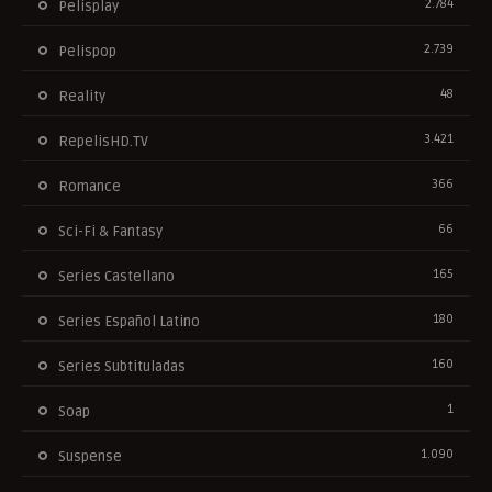
2.784
Pelisplay
2.739
Pelispop
48
Reality
3.421
RepelisHD.TV
366
Romance
66
Sci-Fi & Fantasy
165
Series Castellano
180
Series Español Latino
160
Series Subtituladas
1
Soap
1.090
Suspense