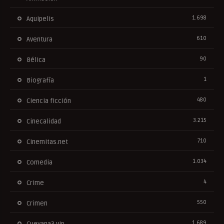
1.698
Aquipelis
610
Aventura
90
Bélica
1
Biografía
480
Ciencia ficción
3.215
Cinecalidad
710
Cinemitas.net
1.034
Comedia
4
Crime
550
Crimen
1.689
Cuevana3.vip