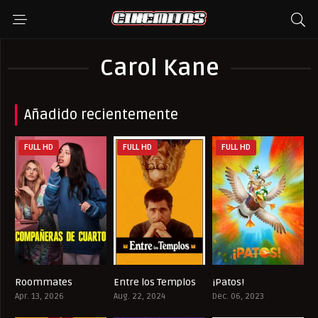
Carol Kane
Añadido recientemente
FULL HD
FULL HD
FULL HD
Roommates
Entre los Templos
¡Patos!
0
6.2
7.1
Apr. 13, 2026
Aug. 22, 2024
Dec. 06, 2023