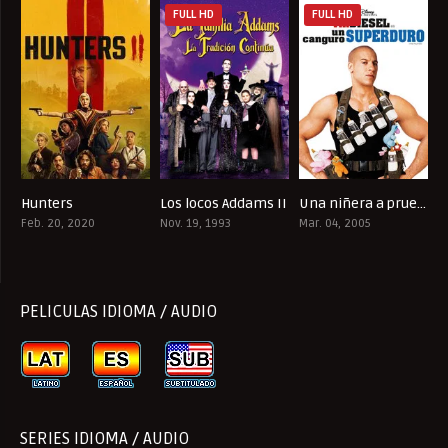
FULL HD
FULL HD
Hunters
Los locos Addams II
Una niñera a prueba de balas
7.477
6.8
5.6
Feb. 20, 2020
Nov. 19, 1993
Mar. 04, 2005
PELICULAS IDIOMA / AUDIO
SERIES IDIOMA / AUDIO