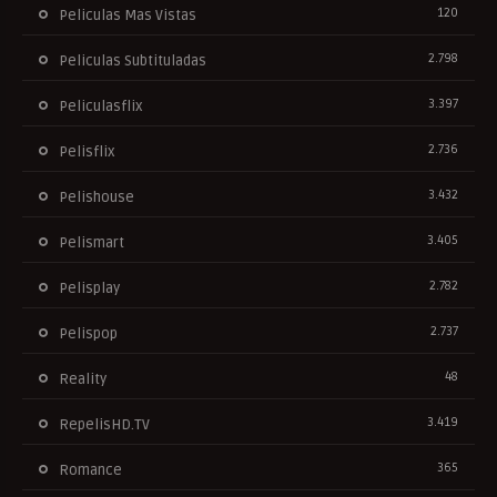
120
Peliculas Mas Vistas
2.798
Peliculas Subtituladas
3.397
Peliculasflix
2.736
Pelisflix
3.432
Pelishouse
3.405
Pelismart
2.782
Pelisplay
2.737
Pelispop
48
Reality
3.419
RepelisHD.TV
365
Romance