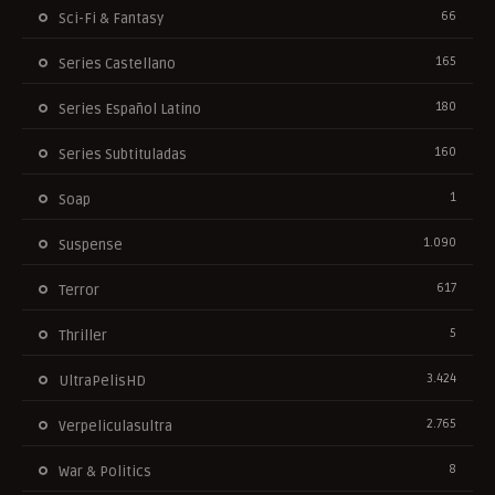
66
Sci-Fi & Fantasy
165
Series Castellano
180
Series Español Latino
160
Series Subtituladas
1
Soap
1.090
Suspense
617
Terror
5
Thriller
3.424
UltraPelisHD
2.765
Verpeliculasultra
8
War & Politics