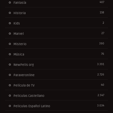
407
Fantasía
158
Historia
2
Kids
27
Marvel
390
Misterio
76
Música
3.391
NewPelis org
2.726
Paraveronline
40
Película de TV
2.547
Peliculas Castellano
3.034
Peliculas Español Latino