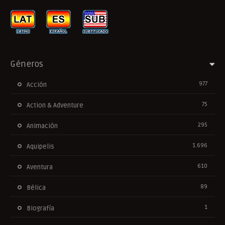
Géneros
977
Acción
75
Action & Adventure
295
Animación
1.696
Aquipelis
610
Aventura
89
Bélica
1
Biografía