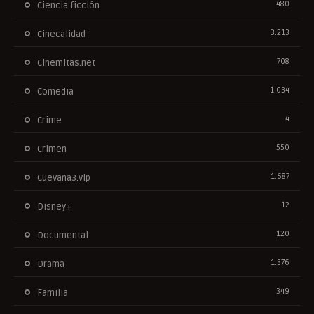
480
Ciencia ficción
3.213
Cinecalidad
708
Cinemitas.net
1.034
Comedia
4
Crime
550
Crimen
1.687
Cuevana3.vip
12
Disney+
120
Documental
1.376
Drama
349
Familia