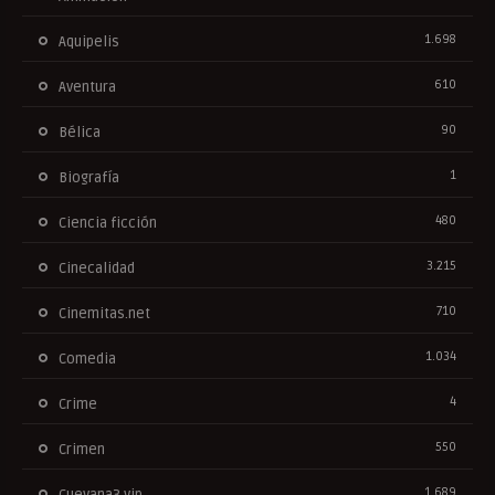
1.698
Aquipelis
610
Aventura
90
Bélica
1
Biografía
480
Ciencia ficción
3.215
Cinecalidad
710
Cinemitas.net
1.034
Comedia
4
Crime
550
Crimen
1.689
Cuevana3.vip