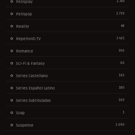
2.784
Pelisplay
2.739
Pelispop
48
Reality
3.421
RepelisHD.TV
366
Romance
66
Sci-Fi & Fantasy
165
Series Castellano
180
Series Español Latino
160
Series Subtituladas
1
Soap
1.090
Suspense