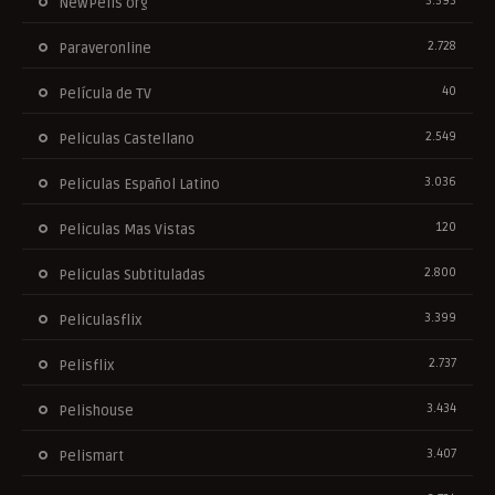
3.393
NewPelis org
2.728
Paraveronline
40
Película de TV
2.549
Peliculas Castellano
3.036
Peliculas Español Latino
120
Peliculas Mas Vistas
2.800
Peliculas Subtituladas
3.399
Peliculasflix
2.737
Pelisflix
3.434
Pelishouse
3.407
Pelismart