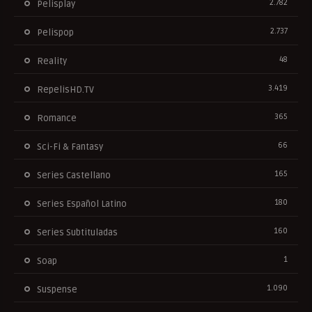
2.782
Pelisplay
2.737
Pelispop
48
Reality
3.419
RepelisHD.TV
365
Romance
66
Sci-Fi & Fantasy
165
Series Castellano
180
Series Español Latino
160
Series Subtituladas
1
Soap
1.090
Suspense