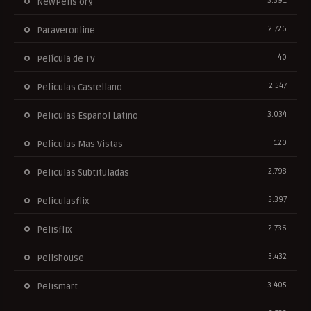
3.391
NewPelis org
2.726
Paraveronline
40
Película de TV
2.547
Peliculas Castellano
3.034
Peliculas Español Latino
120
Peliculas Mas Vistas
2.798
Peliculas Subtituladas
3.397
Peliculasflix
2.736
Pelisflix
3.432
Pelishouse
3.405
Pelismart