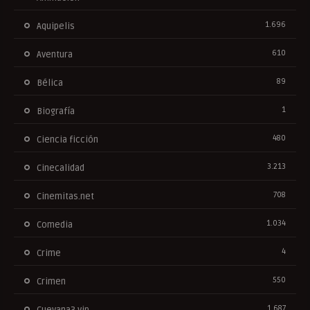
1.696
Aquipelis
610
Aventura
89
Bélica
1
Biografía
480
Ciencia ficción
3.213
Cinecalidad
708
Cinemitas.net
1.034
Comedia
4
Crime
550
Crimen
1.687
Cuevana3.vip