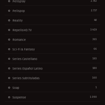
2.782
Pelisplay
2.737
Pelispop
48
Reality
3.419
RepelisHD.TV
365
Romance
66
Sci-Fi & Fantasy
165
Series Castellano
180
Series Español Latino
160
Series Subtituladas
1
Soap
1.090
Suspense