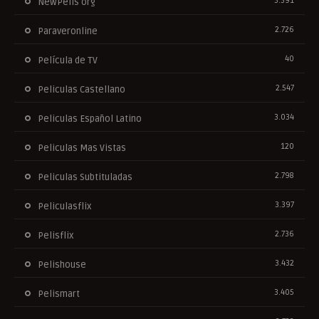
3.391
NewPelis org
2.726
Paraveronline
40
Película de TV
2.547
Peliculas Castellano
3.034
Peliculas Español Latino
120
Peliculas Mas Vistas
2.798
Peliculas Subtituladas
3.397
Peliculasflix
2.736
Pelisflix
3.432
Pelishouse
3.405
Pelismart