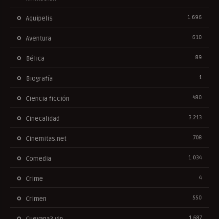
1.696
Aquipelis
610
Aventura
89
Bélica
1
Biografía
480
Ciencia ficción
3.213
Cinecalidad
708
Cinemitas.net
1.034
Comedia
4
Crime
550
Crimen
1.687
Cuevana3.vip