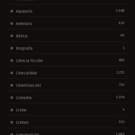
1.698
Aquipelis
610
Aventura
90
Bélica
1
Biografía
480
Ciencia ficción
3.215
Cinecalidad
710
Cinemitas.net
1.034
Comedia
4
Crime
550
Crimen
1.689
Cuevana3.vip