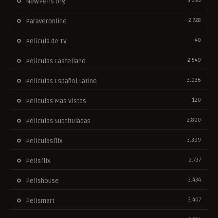
3.393
NewPelis org
2.728
Paraveronline
40
Película de TV
2.549
Peliculas Castellano
3.036
Peliculas Español Latino
120
Peliculas Mas Vistas
2.800
Peliculas Subtituladas
3.399
Peliculasflix
2.737
Pelisflix
3.434
Pelishouse
3.407
Pelismart