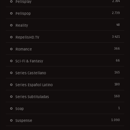
2.784
Pelisplay
2.739
Pelispop
48
Reality
3.421
RepelisHD.TV
366
Romance
66
Sci-Fi & Fantasy
165
Series Castellano
180
Series Español Latino
160
Series Subtituladas
1
Soap
1.090
Suspense