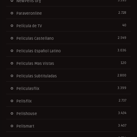
3.393
NewPelis org
2.728
Paraveronline
40
Película de TV
2.549
Peliculas Castellano
3.036
Peliculas Español Latino
120
Peliculas Mas Vistas
2.800
Peliculas Subtituladas
3.399
Peliculasflix
2.737
Pelisflix
3.434
Pelishouse
3.407
Pelismart