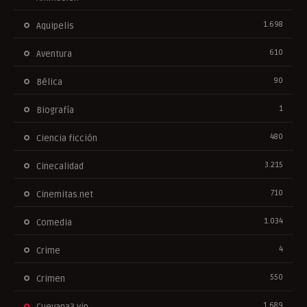
1.698
Aquipelis
610
Aventura
90
Bélica
1
Biografía
480
Ciencia ficción
3.215
Cinecalidad
710
Cinemitas.net
1.034
Comedia
4
Crime
550
Crimen
1.689
Cuevana3.vip