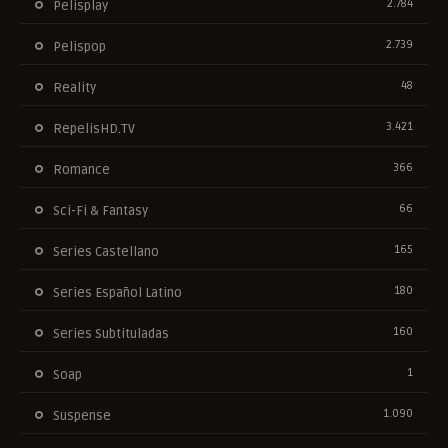
2.784
Pelisplay
2.739
Pelispop
48
Reality
3.421
RepelisHD.TV
366
Romance
66
Sci-Fi & Fantasy
165
Series Castellano
180
Series Español Latino
160
Series Subtituladas
1
Soap
1.090
Suspense