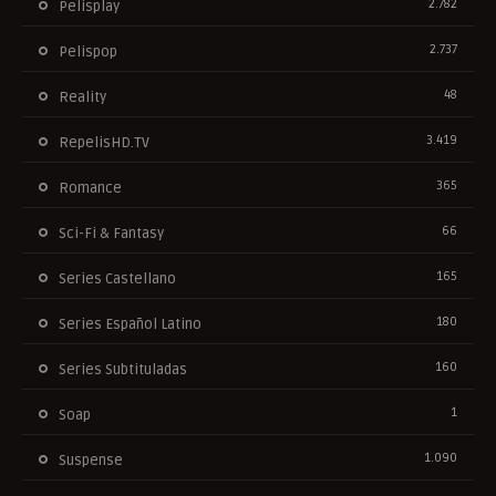
2.782
Pelisplay
2.737
Pelispop
48
Reality
3.419
RepelisHD.TV
365
Romance
66
Sci-Fi & Fantasy
165
Series Castellano
180
Series Español Latino
160
Series Subtituladas
1
Soap
1.090
Suspense