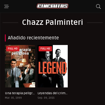
Chazz Palminteri
Añadido recientemente
FULL HD
FULL HD
Una terapia peligrosa
Leyendas del crimen
6.7
6.9
Mar. 05, 1999
Sep. 09, 2015