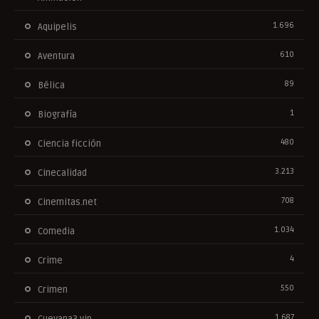
1.696
Aquipelis
610
Aventura
89
Bélica
1
Biografía
480
Ciencia ficción
3.213
Cinecalidad
708
Cinemitas.net
1.034
Comedia
4
Crime
550
Crimen
1.687
Cuevana3.vip