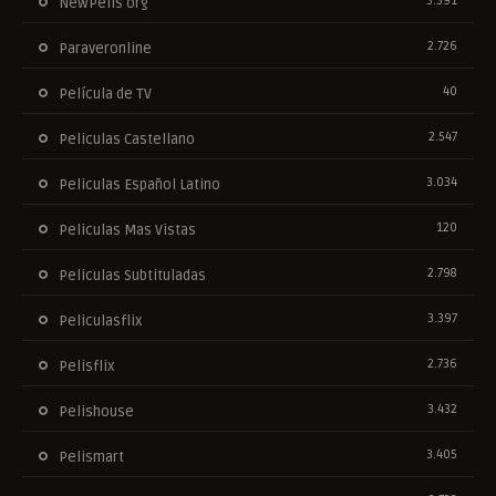
3.391
NewPelis org
2.726
Paraveronline
40
Película de TV
2.547
Peliculas Castellano
3.034
Peliculas Español Latino
120
Peliculas Mas Vistas
2.798
Peliculas Subtituladas
3.397
Peliculasflix
2.736
Pelisflix
3.432
Pelishouse
3.405
Pelismart