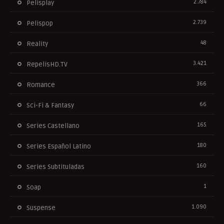
2.784
Pelisplay
2.739
Pelispop
48
Reality
3.421
RepelisHD.TV
366
Romance
66
Sci-Fi & Fantasy
165
Series Castellano
180
Series Español Latino
160
Series Subtituladas
1
Soap
1.090
Suspense