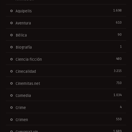
1.698
Aquipelis
610
Aventura
90
Bélica
1
Biografía
480
Ciencia ficción
3.215
Cinecalidad
710
Cinemitas.net
1.034
Comedia
4
Crime
550
Crimen
1.689
Cuevana3.vip