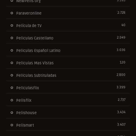
3.393
NewPelis org
2.728
Paraveronline
40
Película de TV
2.549
Peliculas Castellano
3.036
Peliculas Español Latino
120
Peliculas Mas Vistas
2.800
Peliculas Subtituladas
3.399
Peliculasflix
2.737
Pelisflix
3.434
Pelishouse
3.407
Pelismart