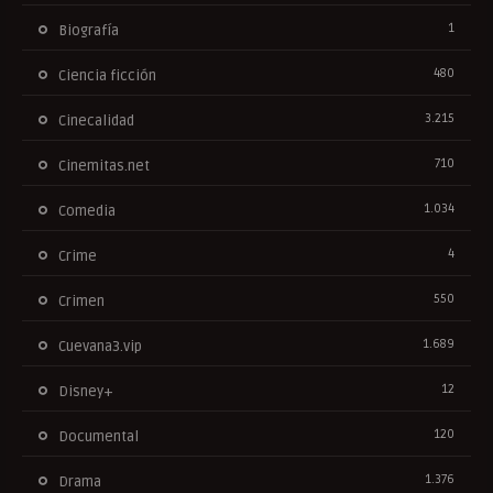
1
Biografía
480
Ciencia ficción
3.215
Cinecalidad
710
Cinemitas.net
1.034
Comedia
4
Crime
550
Crimen
1.689
Cuevana3.vip
12
Disney+
120
Documental
1.376
Drama