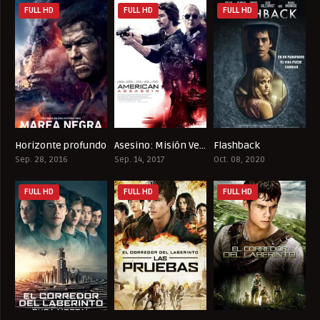
FULL HD
FULL HD
FULL HD
Horizonte profundo
Asesino: Misión Venganza
Flashback
7.1
6.2
5.3
Sep. 28, 2016
Sep. 14, 2017
Oct. 08, 2020
FULL HD
FULL HD
FULL HD