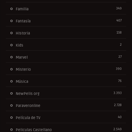
349
Familia
407
Fantasía
158
Historia
2
Kids
27
Marvel
390
Misterio
76
Música
3.393
NewPelis org
2.728
Paraveronline
40
Película de TV
2.549
Peliculas Castellano