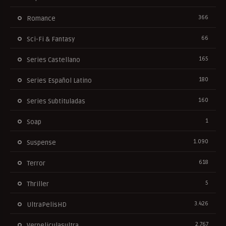
366
Romance
66
Sci-Fi & Fantasy
165
Series Castellano
180
Series Español Latino
160
Series Subtituladas
1
Soap
1.090
Suspense
618
Terror
5
Thriller
3.426
UltraPelisHD
2.767
Verpeliculasultra