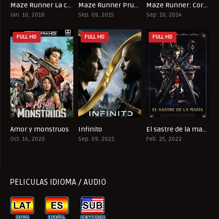
Maze Runner La cura mortal
Maze Runner Prueba de fuego
Maze Runner: Correr o morir
6.2
6.3
6.8
Jan. 10, 2018
Sep. 09, 2015
Sep. 10, 2014
FULL HD
FULL HD
FULL HD
Amor y monstruos
Infinito
El sastre de la mafia
6.9
5.4
7.3
Oct. 16, 2020
Sep. 09, 2021
Feb. 25, 2022
PELICULAS IDIOMA / AUDIO