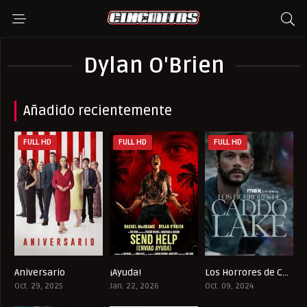
Dylan O'Brien
Añadido recientemente
FULL HD
FULL HD
FULL HD
Aniversario
¡Ayuda!
Los Horrores de Caddo Lake
6.7
7.1
6.9
Oct. 29, 2025
Jan. 22, 2026
Oct. 09, 2024