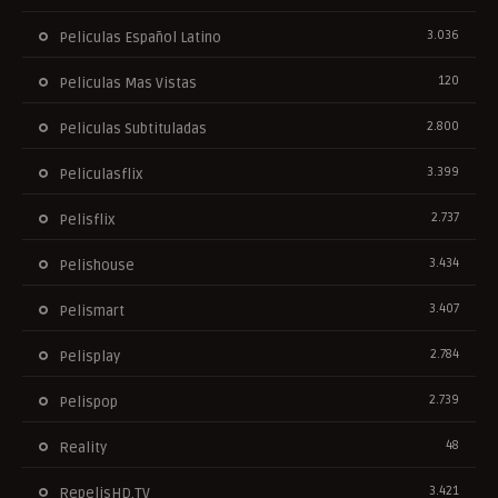
3.036
Peliculas Español Latino
120
Peliculas Mas Vistas
2.800
Peliculas Subtituladas
3.399
Peliculasflix
2.737
Pelisflix
3.434
Pelishouse
3.407
Pelismart
2.784
Pelisplay
2.739
Pelispop
48
Reality
3.421
RepelisHD.TV