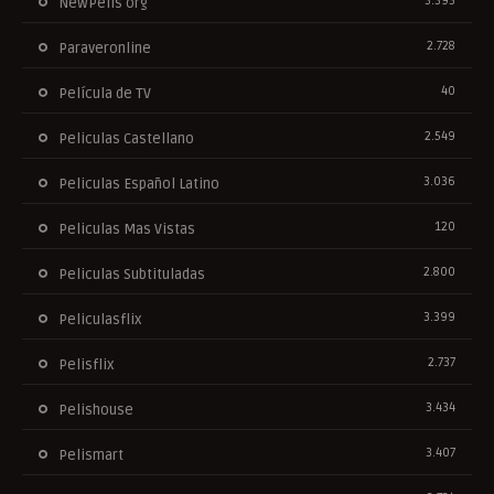
3.393
NewPelis org
2.728
Paraveronline
40
Película de TV
2.549
Peliculas Castellano
3.036
Peliculas Español Latino
120
Peliculas Mas Vistas
2.800
Peliculas Subtituladas
3.399
Peliculasflix
2.737
Pelisflix
3.434
Pelishouse
3.407
Pelismart