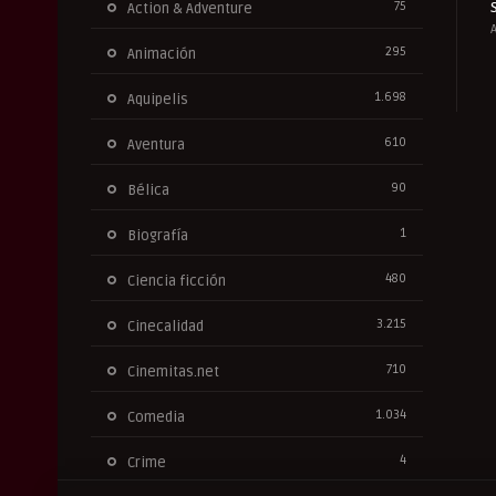
75
Action & Adventure
295
Animación
1.698
Aquipelis
610
Aventura
90
Bélica
1
Biografía
480
Ciencia ficción
3.215
Cinecalidad
710
Cinemitas.net
1.034
Comedia
4
Crime